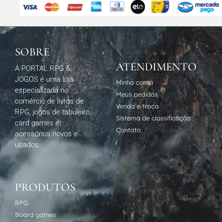
SOBRE
ATENDIMENTO
A PORTAL RPG &
JOGOS é uma loja
Minha conta
especializada no
Meus pedidos
comércio de livros de
Venda e troca
RPG, jogos de tabuleiro,
Sistema de classificação
card games e
Contato
acessórios novos e
usados.
PRODUTOS
RPG
Board games