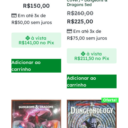
Cover) – Dungeons &
R$
150,00
Dragons 5ed
R$
260,00
Em até 3x de
R$
225,00
R$
50,00
sem juros
Em até 3x de
à vista
R$
75,00
sem juros
R$
141,00
no Pix
à vista
R$
211,50
no Pix
Adicionar ao
carrinho
Adicionar ao
carrinho
Oferta!