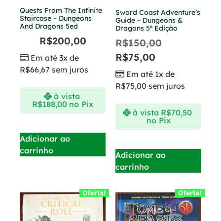
Quests From The Infinite
Sword Coast Adventure’s
Staircase – Dungeons
Guide – Dungeons &
And Dragons 5ed
Dragons 5ª Edição
R$
200,00
R$
150,00
R$
75,00
Em até 3x de
R$
66,67
sem juros
Em até 1x de
R$
75,00
sem juros
à vista
R$
188,00
no Pix
à vista
R$
70,50
no Pix
Adicionar ao
carrinho
Adicionar ao
carrinho
Oferta!
Oferta!