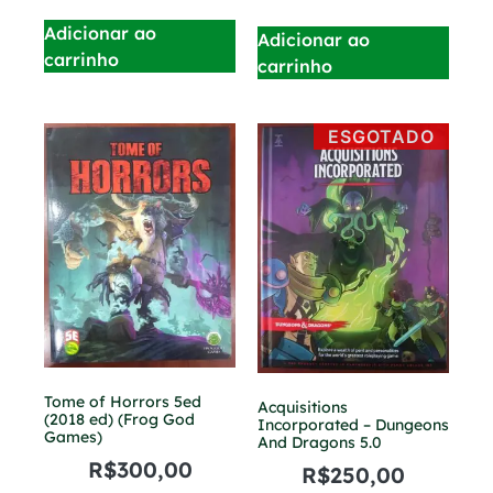
Adicionar ao
Adicionar ao
carrinho
carrinho
ESGOTADO
Tome of Horrors 5ed
Acquisitions
(2018 ed) (Frog God
Incorporated – Dungeons
Games)
And Dragons 5.0
R$
300,00
R$
250,00