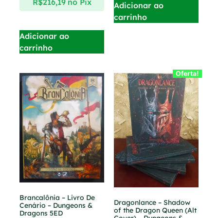
R$
216,19
no Pix
Adicionar ao
carrinho
Adicionar ao
carrinho
Oferta!
Brancalônia – Livro De
Dragonlance – Shadow
Cenário – Dungeons &
of the Dragon Queen (Alt
Dragons 5ED