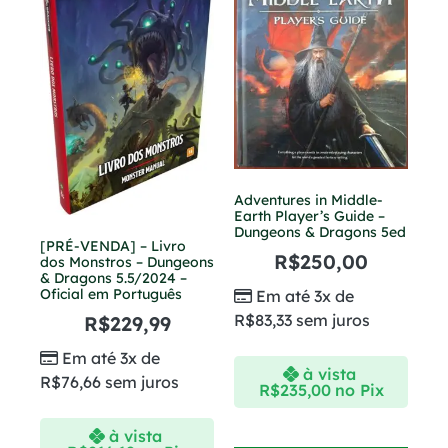
Adventures in Middle-
Earth Player’s Guide –
Dungeons & Dragons 5ed
[PRÉ-VENDA] – Livro
R$
250,00
dos Monstros – Dungeons
& Dragons 5.5/2024 –
Oficial em Português
Em até 3x de
R$
83,33
sem juros
R$
229,99
Em até 3x de
à vista
R$
76,66
sem juros
R$
235,00
no Pix
à vista