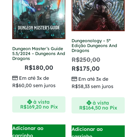
Dungeonology – 5ª
Edição Dungeons And
Dungeon Master’s Guide
Dragons
5.5/2024 – Dungeons And
R$
250,00
Dragons
R$
180,00
R$
175,00
Em até 3x de
Em até 3x de
R$
60,00
sem juros
R$
58,33
sem juros
à vista
à vista
R$
169,20
no Pix
R$
164,50
no Pix
Adicionar ao
Adicionar ao
carrinho
carrinho