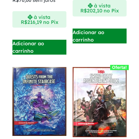
R$
76,66
sem juros
à vista
R$
202,10
no Pix
à vista
R$
216,19
no Pix
Adicionar ao
carrinho
Adicionar ao
carrinho
Oferta!