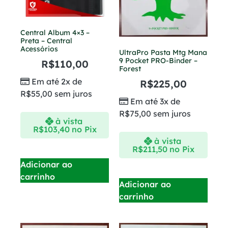
Central Album 4×3 –
Preta – Central
Acessórios
UltraPro Pasta Mtg Mana
9 Pocket PRO-Binder –
R$
110,00
Forest
Em até 2x de
R$
225,00
R$
55,00
sem juros
Em até 3x de
R$
75,00
sem juros
à vista
R$
103,40
no Pix
à vista
R$
211,50
no Pix
Adicionar ao
carrinho
Adicionar ao
carrinho