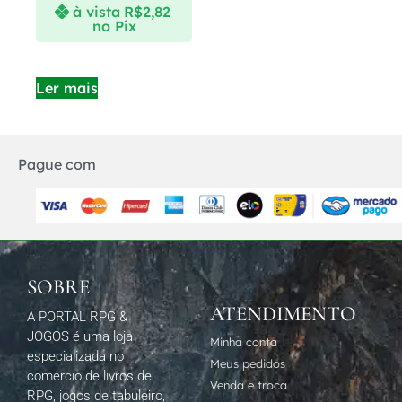
à vista
R$
2,82
no Pix
Ler mais
Pague com
SOBRE
ATENDIMENTO
A PORTAL RPG &
JOGOS é uma loja
Minha conta
especializada no
Meus pedidos
comércio de livros de
Venda e troca
RPG, jogos de tabuleiro,