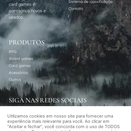
Sistema de classificação
card games e
Contato
acessórios novos e
usados.
PRODUTOS
RPG
Board games
Card games
Acessórios
Outros
SIGA NAS REDES SOCIAIS
Utilizamos cookies em nosso site para fornecer uma
experiência mais relevante para você. Ao clicar em
“Aceitar e fechar”, você concorda com o uso de TODOS