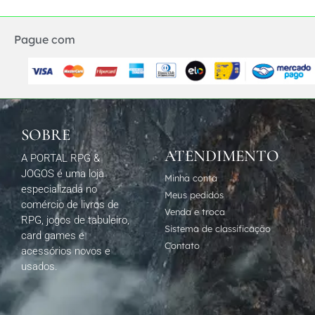
Pague com
SOBRE
ATENDIMENTO
A PORTAL RPG &
JOGOS é uma loja
Minha conta
especializada no
Meus pedidos
comércio de livros de
Venda e troca
RPG, jogos de tabuleiro,
Sistema de classificação
card games e
Contato
acessórios novos e
usados.