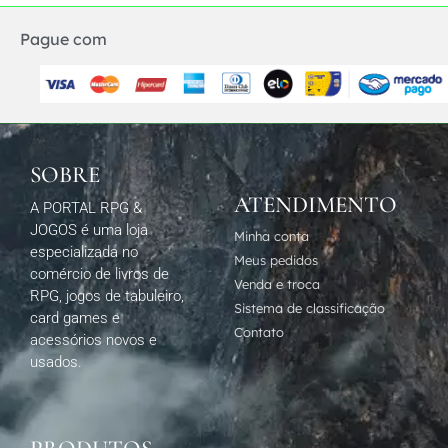
Pague com
SOBRE
ATENDIMENTO
A PORTAL RPG &
JOGOS é uma loja
Minha conta
especializada no
Meus pedidos
comércio de livros de
Venda e troca
RPG, jogos de tabuleiro,
Sistema de classificação
card games e
Contato
acessórios novos e
usados.