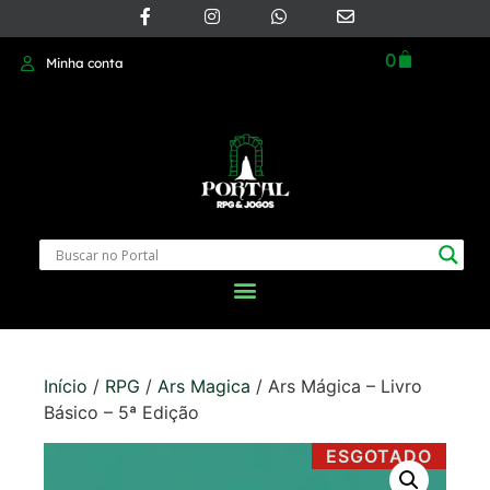
0
Minha conta
Início
/
RPG
/
Ars Magica
/ Ars Mágica – Livro
Básico – 5ª Edição
ESGOTADO