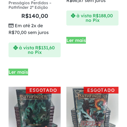
R$
66,67
sem juros
Presságios Perdidos –
Pathfinder 2ª Edição
R$
140,00
à vista
R$
188,00
no Pix
Em até 2x de
R$
70,00
sem juros
Ler mais
à vista
R$
131,60
no Pix
Ler mais
ESGOTADO
ESGOTADO