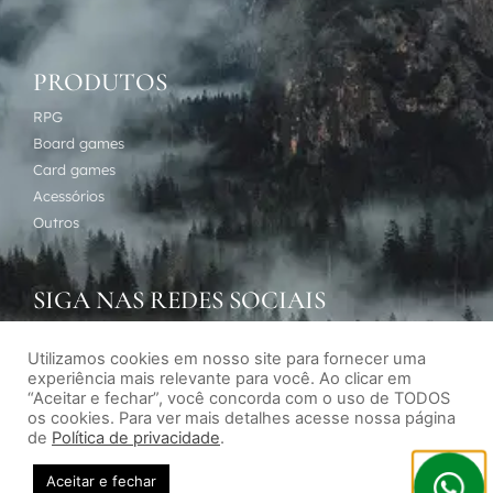
PRODUTOS
RPG
Board games
Card games
Acessórios
Outros
SIGA NAS REDES SOCIAIS
Utilizamos cookies em nosso site para fornecer uma
experiência mais relevante para você. Ao clicar em
“Aceitar e fechar”, você concorda com o uso de TODOS
os cookies. Para ver mais detalhes acesse nossa página
de
Política de privacidade
.
Desenvolvimento de sites por Agência Subversiva
Aceitar e fechar