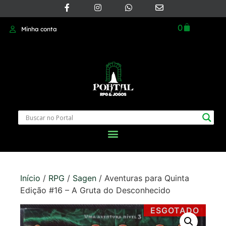
0
Minha conta
Início
/
RPG
/
Sagen
/ Aventuras para Quinta
Edição #16 – A Gruta do Desconhecido
ESGOTADO