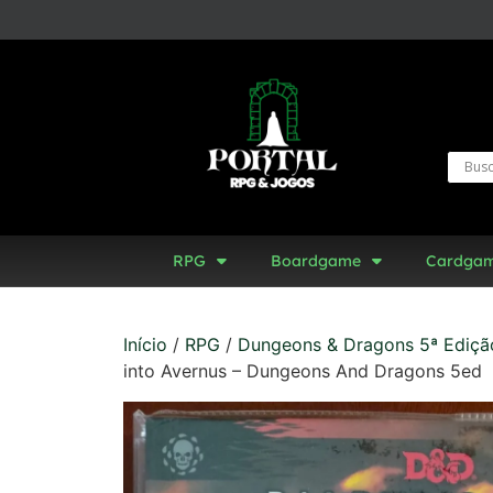
RPG
Boardgame
Cardga
Início
/
RPG
/
Dungeons & Dragons 5ª Ediçã
into Avernus – Dungeons And Dragons 5ed