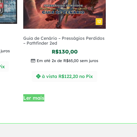
Guia de Cenário – Presságios Perdidos
– Pathfinder 2ed
juros
R$
130,00
Em até 2x de
R$
65,00
sem juros
Pix
à vista
R$
122,20
no Pix
Ler mais