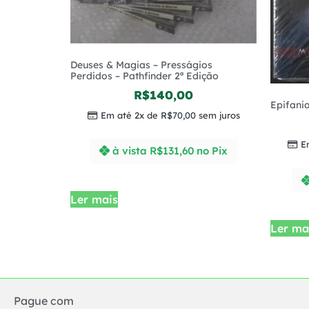
Deuses & Magias – Presságios
Perdidos – Pathfinder 2ª Edição
R$
140,00
Epifani
Em até 2x de
R$
70,00
sem juros
E
à vista
R$
131,60
no Pix
Ler mais
Ler ma
Pague com