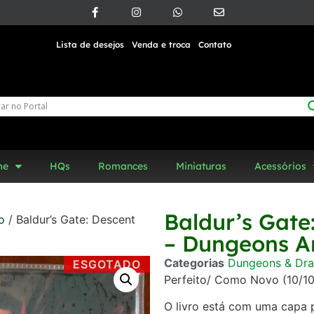
Lista de desejos
Venda e troca
Contato
me
HQs
Romances
Miniaturas
Acessórios
Baldur’s Gate
o
/ Baldur’s Gate: Descent
– Dungeons A
Categorias
Dungeons & Dra
ESGOTADO
Perfeito/ Como Novo (10/10
O livro está com uma capa p