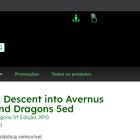
0
Promoções
Todos os produtos
: Descent into Avernus
nd Dragons 5ed
gons 5ª Edição
,
RPG
)
lástica removível.