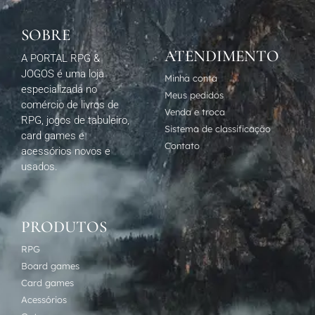
SOBRE
ATENDIMENTO
A PORTAL RPG &
JOGOS é uma loja
Minha conta
especializada no
Meus pedidos
comércio de livros de
Venda e troca
RPG, jogos de tabuleiro,
Sistema de classificação
card games e
Contato
acessórios novos e
usados.
PRODUTOS
RPG
Board games
Card games
Acessórios