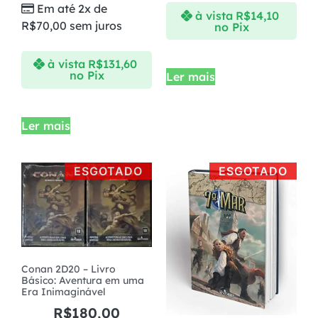
Em até 2x de
à vista
R$
14,10
R$
70,00
sem juros
no Pix
à vista
R$
131,60
no Pix
Ler mais
Ler mais
ESGOTADO
ESGOTADO
Conan 2D20 – Livro
Básico: Aventura em uma
Era Inimaginável
R$
180,00