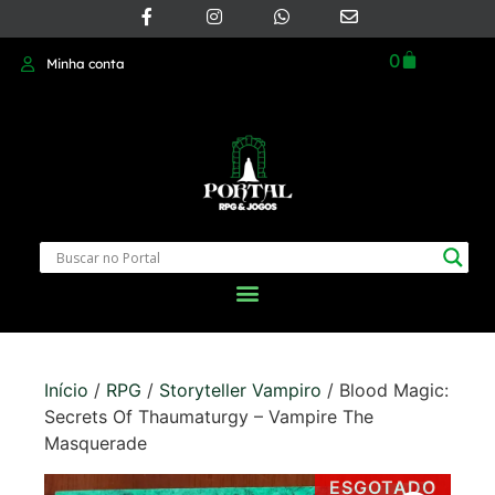
0
Minha conta
Início
/
RPG
/
Storyteller Vampiro
/ Blood Magic:
Secrets Of Thaumaturgy – Vampire The
Masquerade
ESGOTADO