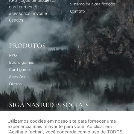
RPG, jogos de tabuleiro,
Sistema de classificação
card games e
Contato
acessórios novos e
usados.
PRODUTOS
RPG
Board games
Card games
Acessórios
Outros
SIGA NAS REDES SOCIAIS
Utilizamos cookies em nosso site para fornecer uma
experiência mais relevante para você. Ao clicar em
“Aceitar e fechar”, você concorda com o uso de TODOS