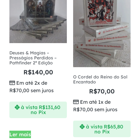
Deuses & Magias –
Presságios Perdidos –
Pathfinder 2ª Edição
R$
140,00
O Cordel do Reino do Sol
Encantado
Em até 2x de
R$
70,00
sem juros
R$
70,00
Em até 1x de
à vista
R$
131,60
R$
70,00
sem juros
no Pix
à vista
R$
65,80
no Pix
Ler mais