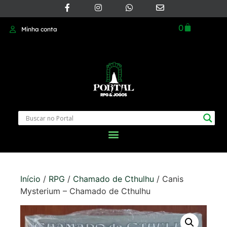
0
Minha conta
Início
/
RPG
/
Chamado de Cthulhu
/ Canis
Mysterium – Chamado de Cthulhu