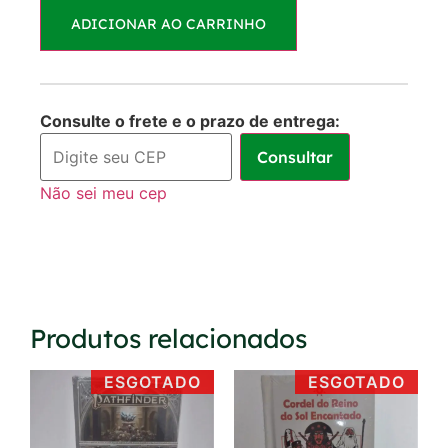
ADICIONAR AO CARRINHO
1x de
R$
60,00
R$
60,00
sem juros
Consulte o frete e o prazo de entrega:
Consultar
Não sei meu cep
Produtos relacionados
ESGOTADO
ESGOTADO