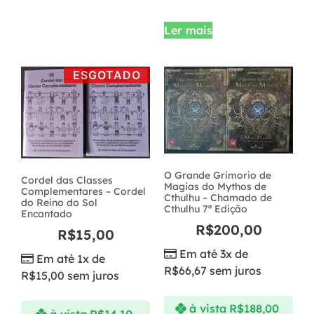
Ler mais
ESGOTADO
O Grande Grimorio de
Cordel das Classes
Magias do Mythos de
Complementares – Cordel
Cthulhu – Chamado de
do Reino do Sol
Cthulhu 7ª Edição
Encantado
R$
200,00
R$
15,00
Em até 3x de
Em até 1x de
R$
66,67
sem juros
R$
15,00
sem juros
à vista
R$
188,00
à vista
R$
14,10