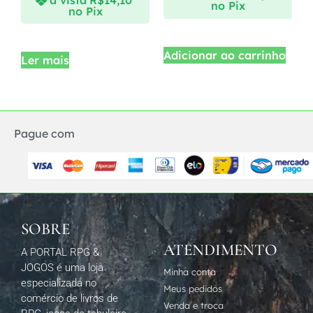
no Pix
no Pix
Adicionar ao carrinho
Ler mais
Pague com
SOBRE
ATENDIMENTO
A PORTAL RPG &
JOGOS é uma loja
Minha conta
especializada no
Meus pedidos
comércio de livros de
Venda e troca