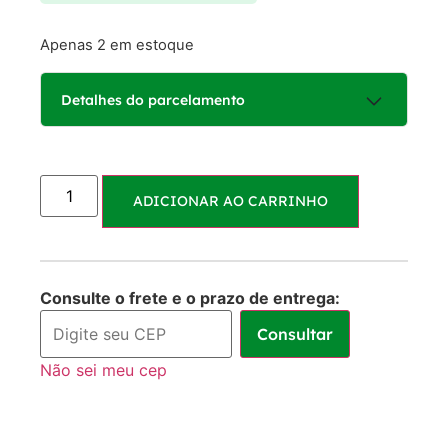
Apenas 2 em estoque
Detalhes do parcelamento
Parcelas:
ADICIONAR AO CARRINHO
1x de
R$
100,00
R$
100,00
sem juros
2x de
R$
50,00
R$
100,00
Consulte o frete e o prazo de entrega:
sem juros
Consultar
Não sei meu cep