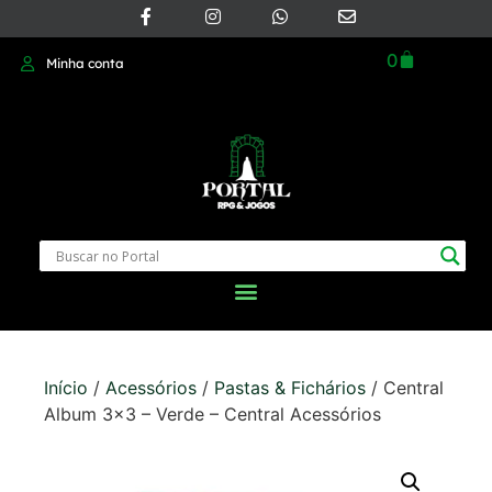
0
Minha conta
Início
/
Acessórios
/
Pastas & Fichários
/ Central
Album 3×3 – Verde – Central Acessórios