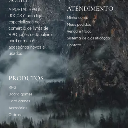
SOBRE
ATENDIMENTO
A PORTAL RPG &
JOGOS é uma loja
Minha conta
especializada no
Meus pedidos
comércio de livros de
Venda e troca
RPG, jogos de tabuleiro,
Sistema de classificação
card games e
Contato
acessórios novos e
usados.
PRODUTOS
RPG
Board games
Card games
Acessórios
Outros