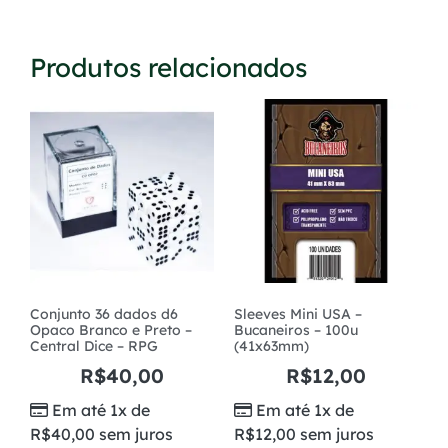
Produtos relacionados
Conjunto 36 dados d6
Sleeves Mini USA –
Opaco Branco e Preto –
Bucaneiros – 100u
Central Dice – RPG
(41x63mm)
R$
40,00
R$
12,00
Em até 1x de
Em até 1x de
R$
40,00
sem juros
R$
12,00
sem juros