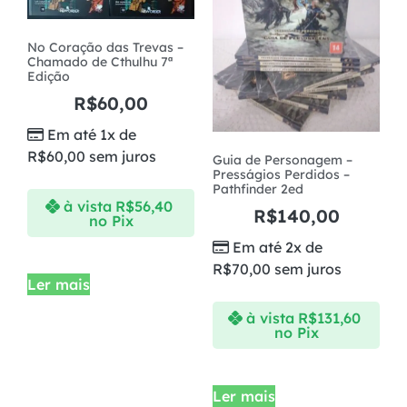
No Coração das Trevas –
Chamado de Cthulhu 7ª
Edição
R$
60,00
Em até 1x de
R$
60,00
sem juros
Guia de Personagem –
Presságios Perdidos –
Pathfinder 2ed
à vista
R$
56,40
R$
140,00
no Pix
Em até 2x de
R$
70,00
sem juros
Ler mais
à vista
R$
131,60
no Pix
Ler mais