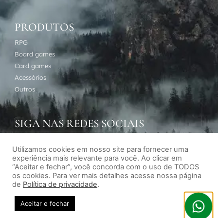
PRODUTOS
RPG
Board games
Card games
Acessórios
Outros
SIGA NAS REDES SOCIAIS
Utilizamos cookies em nosso site para fornecer uma
experiência mais relevante para você. Ao clicar em
“Aceitar e fechar”, você concorda com o uso de TODOS
os cookies. Para ver mais detalhes acesse nossa página
de
Política de privacidade
.
Desenvolvimento de sites por Agência Subversiva
Aceitar e fechar