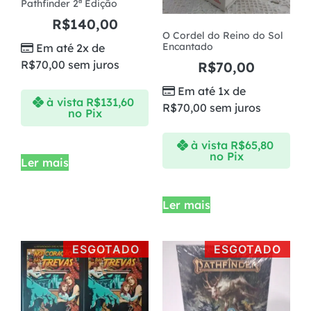
Pathfinder 2ª Edição
R$
140,00
O Cordel do Reino do Sol
Encantado
Em até 2x de
R$
70,00
sem juros
R$
70,00
Em até 1x de
à vista
R$
131,60
R$
70,00
sem juros
no Pix
à vista
R$
65,80
no Pix
Ler mais
Ler mais
ESGOTADO
ESGOTADO