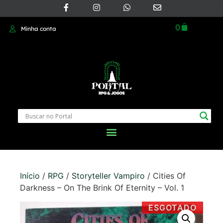
0
Minha conta
Início
/
RPG
/
Storyteller Vampiro
/ Cities Of
Darkness – On The Brink Of Eternity – Vol. 1
ESGOTADO