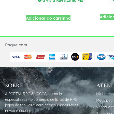
à vista
R$
43,23
no Pix
Adicio
Adicionar ao carrinho
Pague com
SOBRE
ATEN
Minha con
A PORTAL RPG & JOGOS é uma loja
especializada no comércio de livros de RPG,
Meus ped
jogos de tabuleiro, card games e acessórios
Venda e t
novos e usados.
Sistema de