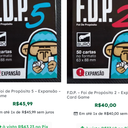
 Foi de Propósito 5 – Expansão –
F.D.P. – Foi de Propósito 2 – E
ame
Card Game
R$
45,99
R$
40,00
m até 1x de
R$
45,99
sem juros
Em até 1x de
R$
40,00
sem 
à vista
R$
43,23
no Pix