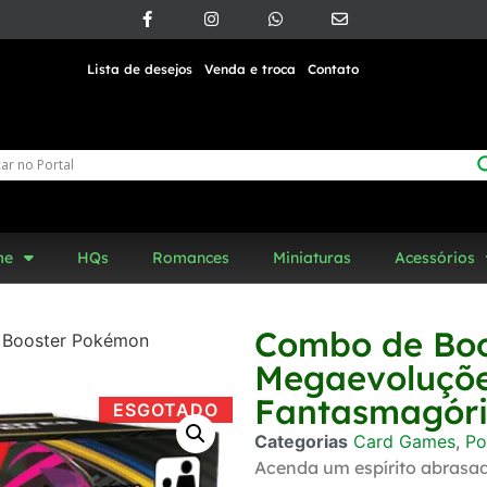
Lista de desejos
Venda e troca
Contato
me
HQs
Romances
Miniaturas
Acessórios
Combo de Bo
 Booster Pokémon
Megaevoluçõ
Fantasmagór
ESGOTADO
Categorias
Card Games
,
P
Acenda um espírito abrasad