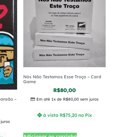
Nós Não Testamos Esse Troço – Card
Game
R$
80,00
xpansão –
Em até 1x de
R$
80,00
sem juros
à vista
R$
75,20
no Pix
juros
Adicionar ao carrinho