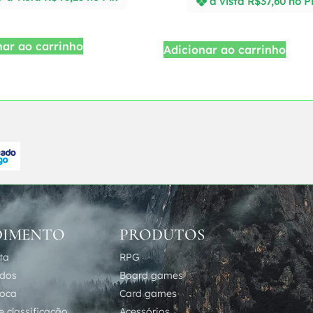
à vista
R$
37,60
no P
nar ao carrinho
Adicionar ao carrinho
DIMENTO
PRODUTOS
ta
RPG
idos
Board games
roca
Card games
 classificação
Acessórios