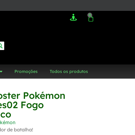
0
Promoções
Todos os produtos
oster Pokémon
es02 Fogo
ico
okémon
or de batalha!