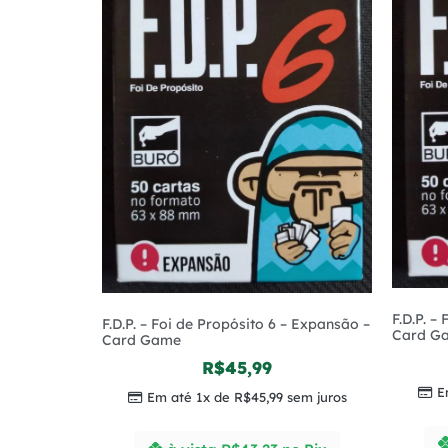
F.D.P. –
F.D.P. – Foi de Propósito 6 – Expansão –
Card G
Card Game
R$
45,99
E
Em até 1x de
R$
45,99
sem juros