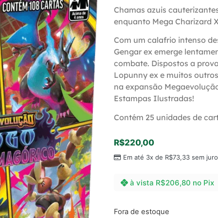
Chamas azuis cauterizante
enquanto Mega Charizard X 
Com um calafrio intenso de
Gengar ex emerge lentamen
combate. Dispostos a prova
Lopunny ex e muitos outros
na expansão Megaevoluçã
Estampas Ilustradas!
Contém 25 unidades de ca
R$
220,00
Em até 3x de
R$
73,33
sem juro
à vista
R$
206,80
no Pix
Fora de estoque