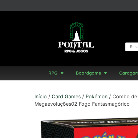
RPG
Boardgame
Cardga
Início
/
Card Games
/
Pokémon
/ Combo de
Megaevoluções02 Fogo Fantasmagórico