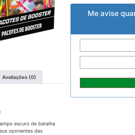
Me avise qua
Avaliações (0)
!
campo escuro de batalha
eus oponentes das