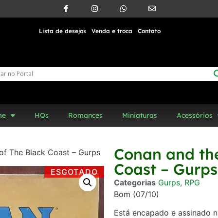
Lista de desejos
Venda e troca
Contato
me
HQs
Romances
Miniaturas
Acessórios
Conan and th
of The Black Coast – Gurps
Coast – Gurps
ESGOTADO
Categorias
Gurps
,
RPG
Bom (07/10)
Está encapado e assinado n