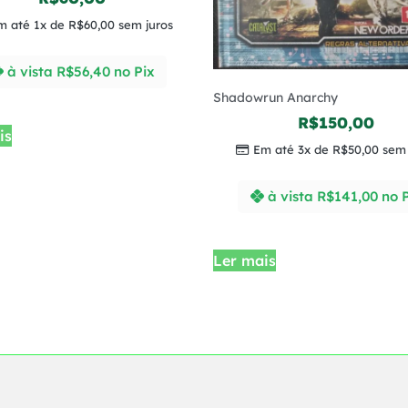
m até 1x de
R$
60,00
sem juros
à vista
R$
56,40
no Pix
Shadowrun Anarchy
R$
150,00
is
Em até 3x de
R$
50,00
sem 
à vista
R$
141,00
no 
Ler mais