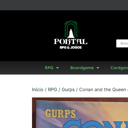
RPG
Boardgame
Cardga
Início
/
RPG
/
Gurps
/ Conan and the Queen 