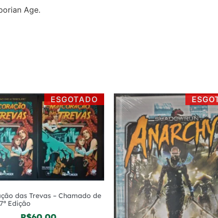
borian Age.
ESGOTADO
ESGO
ção das Trevas – Chamado de
7ª Edição
R$
60,00