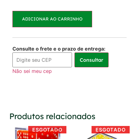
Parcelas:
ADICIONAR AO CARRINHO
1x de
R$
30,00
R$
30,00
sem juros
Consulte o frete e o prazo de entrega:
Consultar
Não sei meu cep
Produtos relacionados
ESGOTADO
ESGOTADO