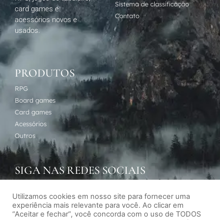
Sistema de classificação
card games e
Contato
acessórios novos e
usados.
PRODUTOS
RPG
Board games
Card games
Acessórios
Outros
SIGA NAS REDES SOCIAIS
Utilizamos cookies em nosso site para fornecer uma
experiência mais relevante para você. Ao clicar em
“Aceitar e fechar”, você concorda com o uso de TODOS