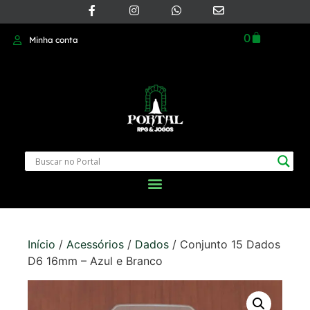
0
Minha conta
Início
/
Acessórios
/
Dados
/ Conjunto 15 Dados
D6 16mm – Azul e Branco