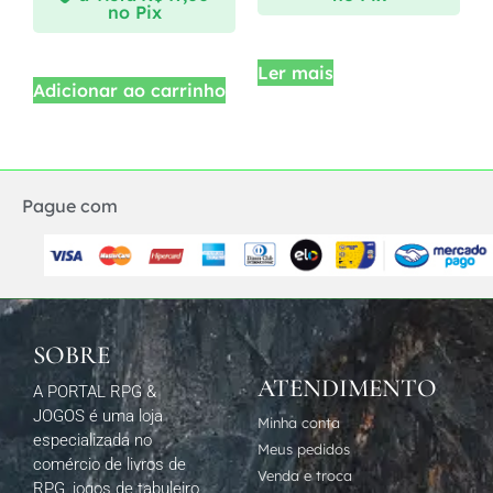
no Pix
Ler mais
Adicionar ao carrinho
Pague com
SOBRE
ATENDIMENTO
A PORTAL RPG &
JOGOS é uma loja
Minha conta
especializada no
Meus pedidos
comércio de livros de
Venda e troca
RPG, jogos de tabuleiro,