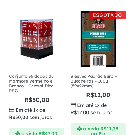
ESGOTADO
Conjunto 36 dados d6
Sleeves Padrão Euro –
Mármore Vermelho e
Bucaneiros – 100u
Branco – Central Dice –
(59x92mm)
RPG
R$
12,00
R$
50,00
Em até 1x de
Em até 1x de
R$
12,00
sem juros
R$
50,00
sem juros
à vista
R$
11,28
à vista
R$
47,00
no Pix