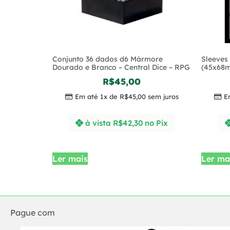
Conjunto 36 dados d6 Mármore
Sleeves 
Dourado e Branco – Central Dice – RPG
(45x68
R$
45,00
Em até 1x de
R$
45,00
sem juros
E
à vista
R$
42,30
no Pix
Ler mais
Ler ma
Pague com