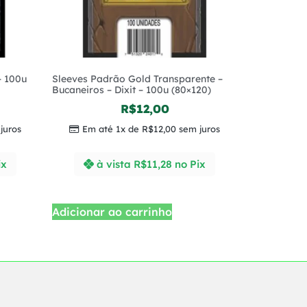
– 100u
Sleeves Padrão Gold Transparente –
Bucaneiros – Dixit – 100u (80×120)
R$
12,00
juros
Em até 1x de
R$
12,00
sem juros
ix
à vista
R$
11,28
no Pix
Adicionar ao carrinho