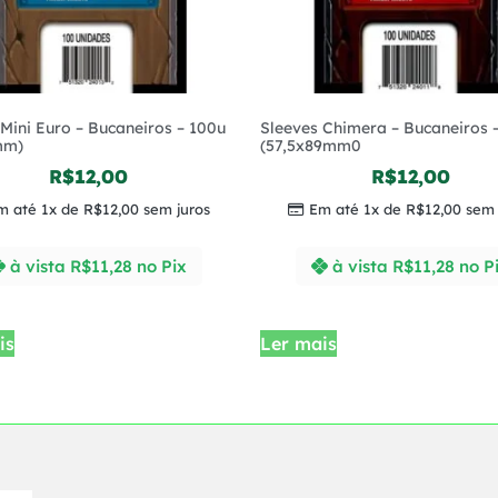
Mini Euro – Bucaneiros – 100u
Sleeves Chimera – Bucaneiros 
mm)
(57,5x89mm0
R$
12,00
R$
12,00
m até 1x de
R$
12,00
sem juros
Em até 1x de
R$
12,00
sem 
à vista
R$
11,28
no Pix
à vista
R$
11,28
no P
is
Ler mais