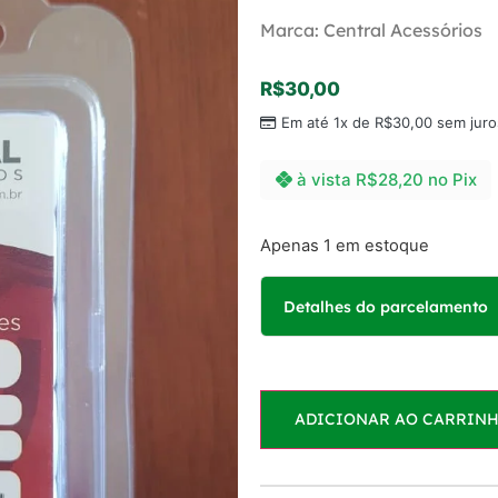
Marca: Central Acessórios
R$
30,00
Em até 1x de
R$
30,00
sem juro
à vista
R$
28,20
no Pix
Apenas 1 em estoque
Detalhes do parcelamento
Parcelas:
ADICIONAR AO CARRIN
1x de
R$
30,00
sem ju