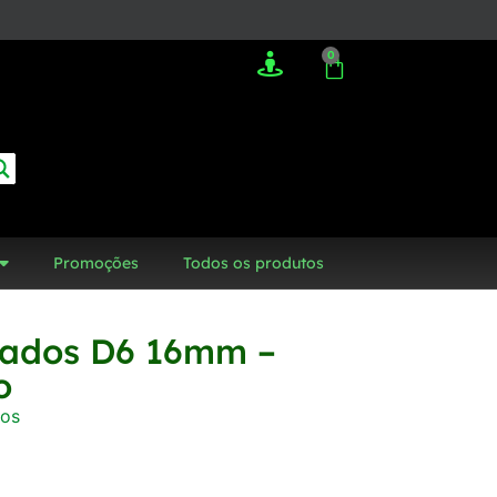
0
Promoções
Todos os produtos
Dados D6 16mm –
o
os