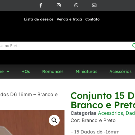
Lista de desejos
Venda e troca
Contato
me
HQs
Romances
Miniaturas
Acessórios
Conjunto 15 
ados D6 16mm – Branco e
Branco e Pret
Categorias
Acessórios
,
Dad
Cor: Branco e Preto
– 15 Dados d6 -16mm