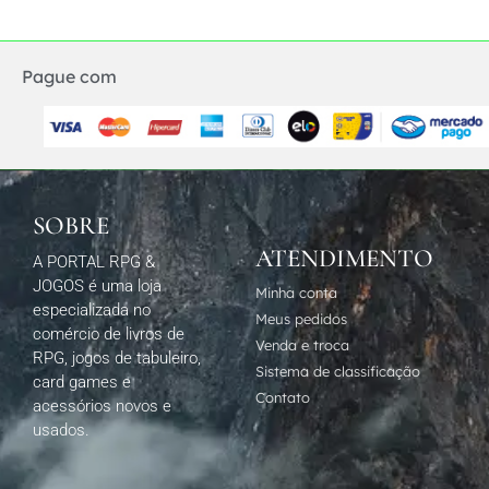
Pague com
SOBRE
ATENDIMENTO
A PORTAL RPG &
JOGOS é uma loja
Minha conta
especializada no
Meus pedidos
comércio de livros de
Venda e troca
RPG, jogos de tabuleiro,
Sistema de classificação
card games e
Contato
acessórios novos e
usados.