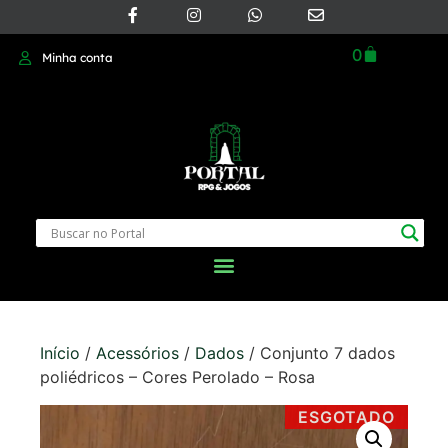
0
Minha conta
Início
/
Acessórios
/
Dados
/ Conjunto 7 dados
poliédricos – Cores Perolado – Rosa
ESGOTADO