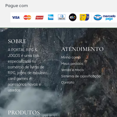
Pague com
SOBRE
ATENDIMENTO
A PORTAL RPG &
JOGOS é uma loja
Minha conta
especializada no
Meus pedidos
comércio de livros de
Venda e troca
RPG, jogos de tabuleiro,
Sistema de classificação
card games e
Contato
acessórios novos e
usados.
PRODUTOS