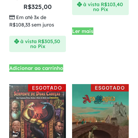
à vista
R$
103,40
R$
325,00
no Pix
Em até 3x de
R$
108,33
sem juros
Ler mais
à vista
R$
305,50
no Pix
Adicionar ao carrinho
ESGOTADO
ESGOTADO