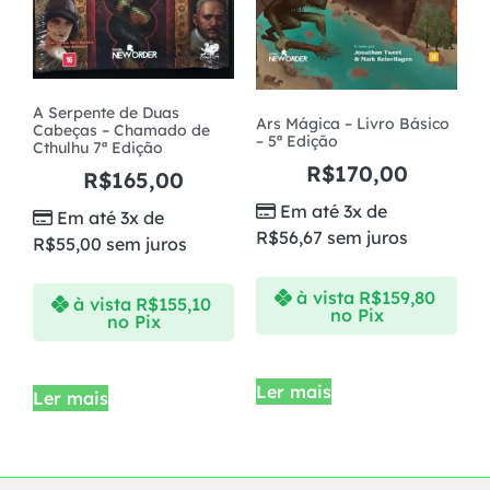
A Serpente de Duas
Ars Mágica – Livro Básico
Cabeças – Chamado de
– 5ª Edição
Cthulhu 7ª Edição
R$
170,00
R$
165,00
Em até 3x de
Em até 3x de
R$
56,67
sem juros
R$
55,00
sem juros
à vista
R$
159,80
à vista
R$
155,10
no Pix
no Pix
Ler mais
Ler mais