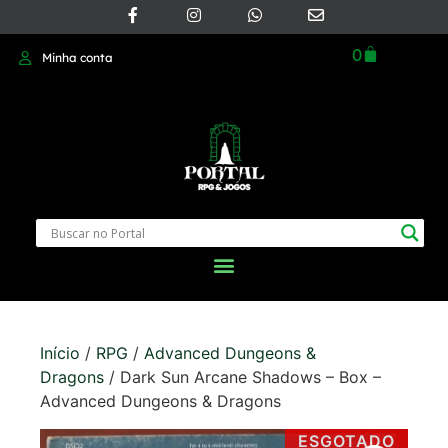
0
Minha conta
Início
/
RPG
/
Advanced Dungeons &
Dragons
/ Dark Sun Arcane Shadows – Box –
Advanced Dungeons & Dragons
ESGOTADO