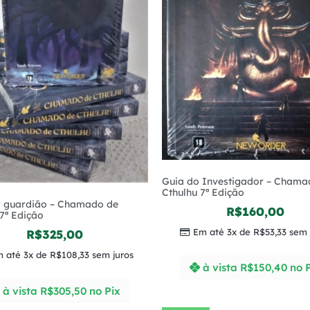
Guia do Investigador – Chama
Cthulhu 7ª Edição
o guardião – Chamado de
R$
160,00
7ª Edição
Em até 3x de
R$
53,33
sem 
R$
325,00
 até 3x de
R$
108,33
sem juros
à vista
R$
150,40
no 
à vista
R$
305,50
no Pix