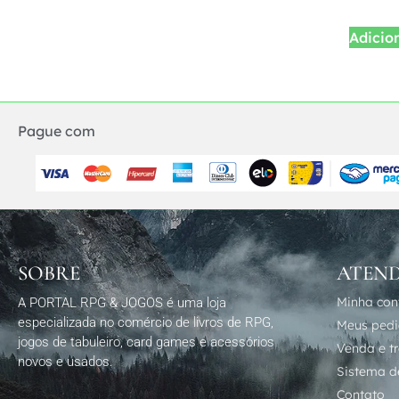
Adicio
Pague com
SOBRE
ATEN
Minha con
A PORTAL RPG & JOGOS é uma loja
especializada no comércio de livros de RPG,
Meus ped
jogos de tabuleiro, card games e acessórios
Venda e t
novos e usados.
Sistema de
Contato