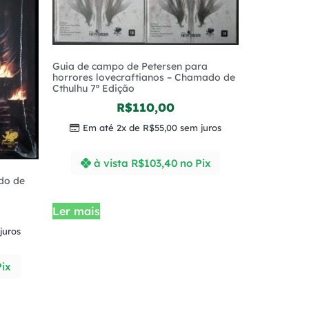
Guia de campo de Petersen para
horrores lovecraftianos – Chamado de
Cthulhu 7ª Edição
R$
110,00
Em até 2x de
R$
55,00
sem juros
à vista
R$
103,40
no Pix
do de
Ler mais
juros
Pix