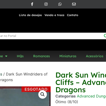
Lista de desejos
Venda e troca
Contato
me
HQs
Romances
Miniaturas
Acessórios
Dark Sun Wind
ns
/ Dark Sun Windriders of
Dragons
Cliffs – Adva
Dragons
ESGOTADO
Categorias
Advanced Dung
Ótimo (8/10)