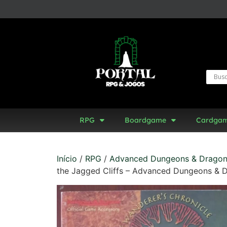
RPG
Boardgame
Cardga
Início
/
RPG
/
Advanced Dungeons & Drago
the Jagged Cliffs – Advanced Dungeons & 