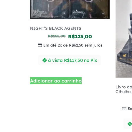
NIGHT’S BLACK AGENTS
R$
125,00
R$
155,00
Em até 2x de
R$
62,50
sem juros
à vista
R$
117,50
no Pix
Adicionar ao carrinho
Livro d
Cthulhu 
Em