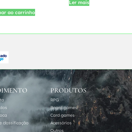
Ler mais
nar ao carrinho
DIMENTO
PRODUTOS
ta
RPG
idos
Board games
roca
Card games
 classificação
Acessórios
Outros