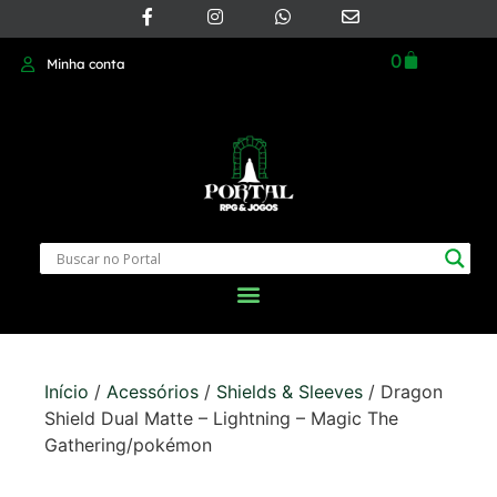
0
Minha conta
Início
/
Acessórios
/
Shields & Sleeves
/ Dragon
Shield Dual Matte – Lightning – Magic The
Gathering/pokémon