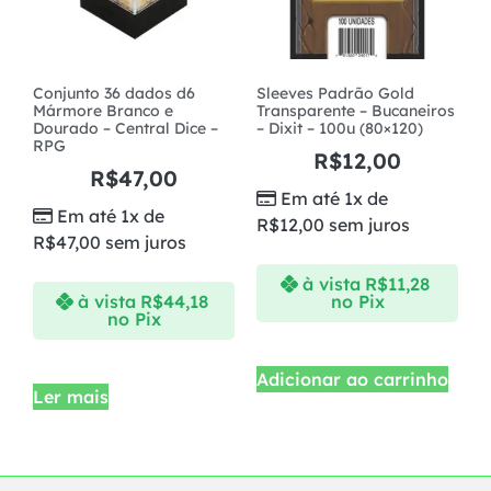
Conjunto 36 dados d6
Sleeves Padrão Gold
Mármore Branco e
Transparente – Bucaneiros
Dourado – Central Dice –
– Dixit – 100u (80×120)
RPG
R$
12,00
R$
47,00
Em até 1x de
Em até 1x de
R$
12,00
sem juros
R$
47,00
sem juros
à vista
R$
11,28
à vista
R$
44,18
no Pix
no Pix
Adicionar ao carrinho
Ler mais