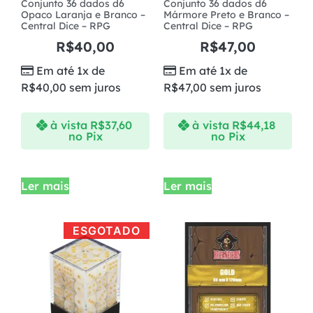
Conjunto 36 dados d6
Conjunto 36 dados d6
Opaco Laranja e Branco –
Mármore Preto e Branco –
Central Dice – RPG
Central Dice – RPG
R$
40,00
R$
47,00
Em até 1x de
Em até 1x de
R$
40,00
sem juros
R$
47,00
sem juros
à vista
R$
37,60
à vista
R$
44,18
no Pix
no Pix
Ler mais
Ler mais
ESGOTADO