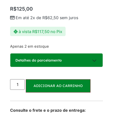
R$
125,00
Em até 2x de
R$
62,50
sem juros
à vista
R$
117,50
no Pix
Apenas 2 em estoque
Detalhes do parcelamento
Parcelas:
ADICIONAR AO CARRINHO
1x de
R$
125,00
R$
125,00
sem juros
2x de
R$
62,50
R$
125,00
Consulte o frete e o prazo de entrega:
sem juros