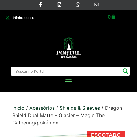
0
Minha conta
Início
/
Acessórios
/
Shields & Sleeves
/ Dragon
Shield Dual Matte – Glacier – Magic The
Gathering/pokémon
ESGOTADO