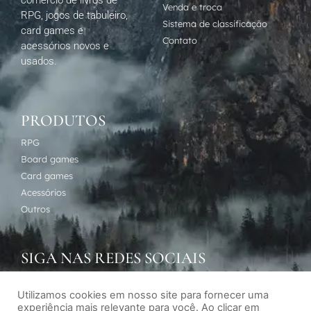
Venda e troca
RPG, jogos de tabuleiro,
Sistema de classificação
card games e
Contato
acessórios novos e
usados.
PRODUTOS
RPG
Board games
Card games
Acessórios
Outros
SIGA NAS REDES SOCIAIS
Utilizamos cookies em nosso site para fornecer uma
experiência mais relevante para você. Ao clicar em