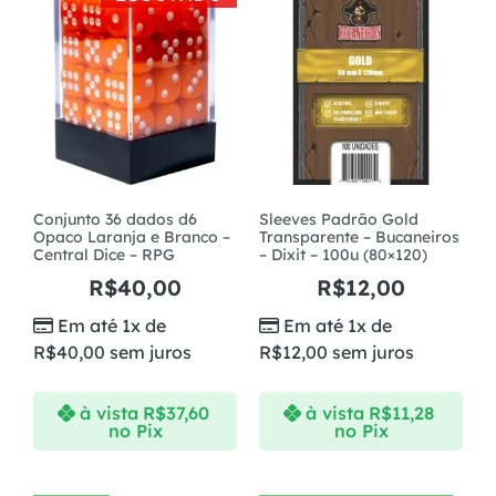
Conjunto 36 dados d6
Sleeves Padrão Gold
Opaco Laranja e Branco –
Transparente – Bucaneiros
Central Dice – RPG
– Dixit – 100u (80×120)
R$
40,00
R$
12,00
Em até 1x de
Em até 1x de
R$
40,00
sem juros
R$
12,00
sem juros
à vista
R$
37,60
à vista
R$
11,28
no Pix
no Pix