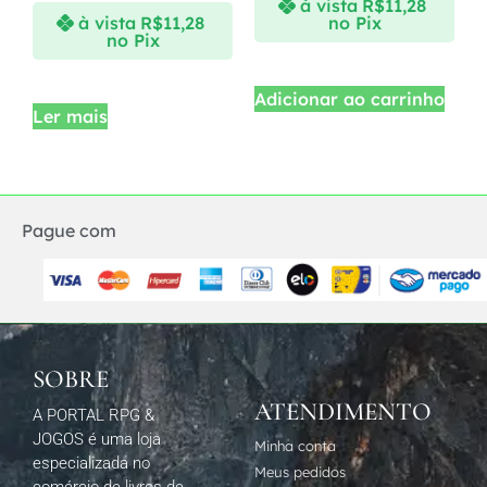
à vista
R$
11,28
à vista
R$
11,28
no Pix
no Pix
Adicionar ao carrinho
Ler mais
Pague com
SOBRE
ATENDIMENTO
A PORTAL RPG &
JOGOS é uma loja
Minha conta
especializada no
Meus pedidos
comércio de livros de