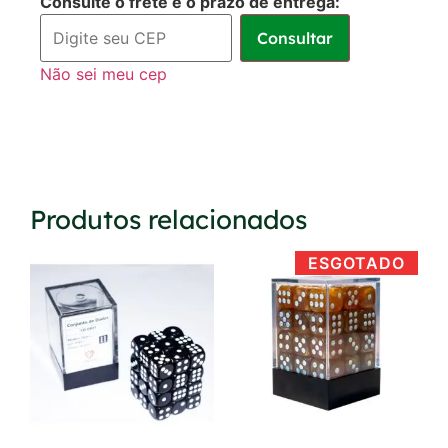
Consulte o frete e o prazo de entrega:
sem juros
Consultar
Não sei meu cep
Produtos relacionados
ESGOTADO