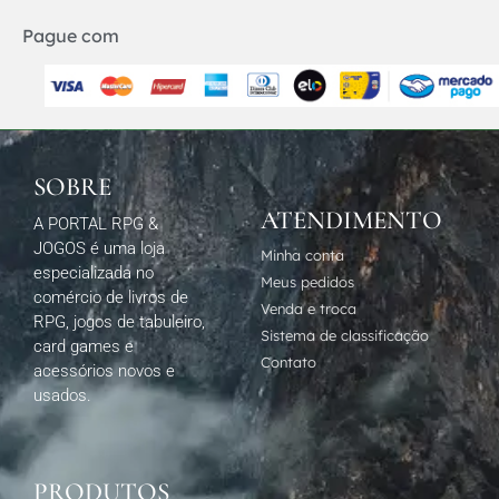
Pague com
SOBRE
ATENDIMENTO
A PORTAL RPG &
JOGOS é uma loja
Minha conta
especializada no
Meus pedidos
comércio de livros de
Venda e troca
RPG, jogos de tabuleiro,
Sistema de classificação
card games e
Contato
acessórios novos e
usados.
PRODUTOS