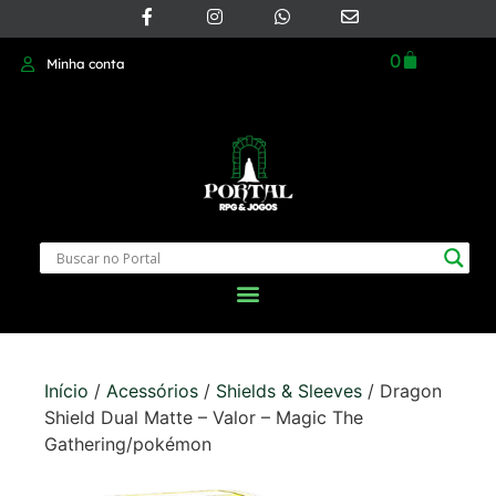
0
Minha conta
Início
/
Acessórios
/
Shields & Sleeves
/ Dragon
Shield Dual Matte – Valor – Magic The
Gathering/pokémon