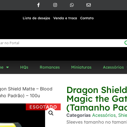
Lista de desejos
Venda e troca
Contato
me
HQs
Romances
Miniaturas
Acessórios
Dragon Shield
on Shield Matte – Blood
ho Padrão) – 100u
Magic the Ga
(Tamanho Pad
ESGOTADO
Categorias
Acessórios
,
Shi
Sleeves tamanho no taman