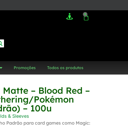
0
Promoções
Todos os produtos
 Matte – Blood Red –
thering/Pokémon
rão) – 100u
elds & Sleeves
ho Padrão para card games como Magic: