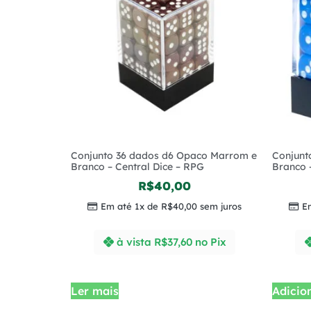
Conjunto 36 dados d6 Opaco Marrom e
Conjunt
Branco – Central Dice – RPG
Branco 
R$
40,00
Em até 1x de
R$
40,00
sem juros
E
à vista
R$
37,60
no Pix
Ler mais
Adicio