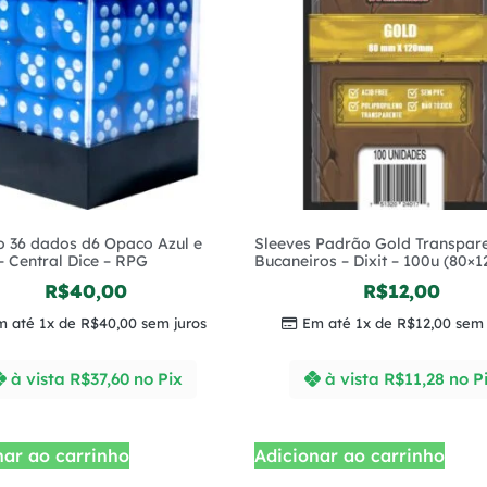
o 36 dados d6 Opaco Azul e
Sleeves Padrão Gold Transpare
– Central Dice – RPG
Bucaneiros – Dixit – 100u (80×1
R$
40,00
R$
12,00
m até 1x de
R$
40,00
sem juros
Em até 1x de
R$
12,00
sem 
à vista
R$
37,60
no Pix
à vista
R$
11,28
no P
nar ao carrinho
Adicionar ao carrinho