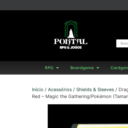
RPG
Boardgame
Cardga
Início
/
Acessórios
/
Shields & Sleeves
/ Drag
Red – Magic the Gathering/Pokémon (Taman