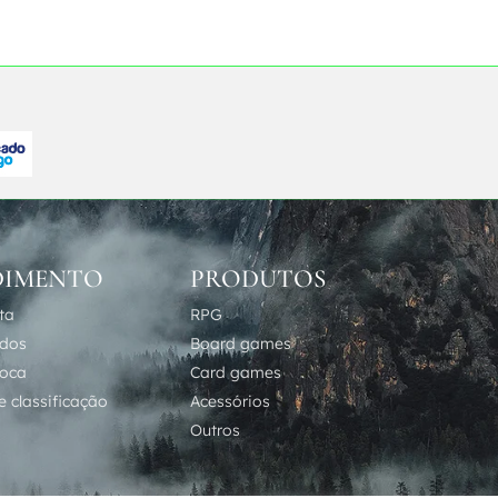
DIMENTO
PRODUTOS
ta
RPG
idos
Board games
roca
Card games
 classificação
Acessórios
Outros