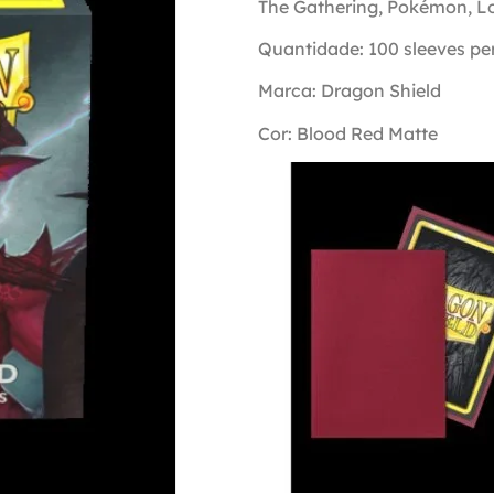
The Gathering, Pokémon, Lor
Quantidade: 100 sleeves pe
Marca: Dragon Shield
Cor: Blood Red Matte