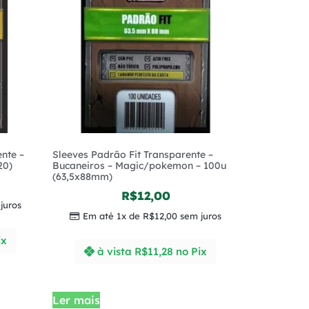
nte –
Sleeves Padrão Fit Transparente –
20)
Bucaneiros – Magic/pokemon – 100u
(63,5x88mm)
R$
12,00
juros
Em até 1x de
R$
12,00
sem juros
ix
à vista
R$
11,28
no Pix
Ler mais