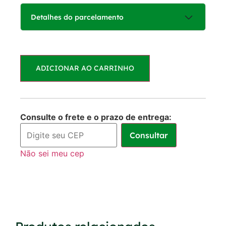
Detalhes do parcelamento
Parcelas:
ADICIONAR AO CARRINHO
1x de
R$
160,00
R$
160,00
sem juros
2x de
R$
80,00
R$
160,00
Consulte o frete e o prazo de entrega:
sem juros
Consultar
3x de
R$
53,33
R$
159,99
Não sei meu cep
sem juros