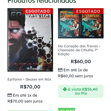
Produtos relacionados
ESGOTADO
ESGOTADO
No Coração das Trevas –
Chamado de Cthulhu 7ª
Edição
R$
60,00
Em até 1x de
R$
60,00
sem juros
Epifania – Deuses em Nós
R$
70,00
à vista
R$
56,40
no Pix
Em até 1x de
R$
70,00
sem juros
Ler mais