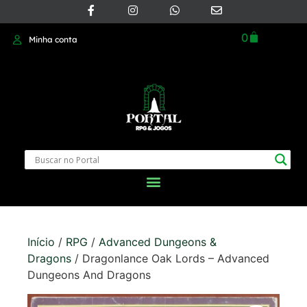
0
Minha conta
Início
/
RPG
/
Advanced Dungeons &
Dragons
/ Dragonlance Oak Lords – Advanced
Dungeons And Dragons