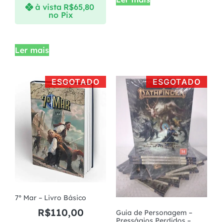
à vista
R$
65,80
no Pix
Ler mais
ESGOTADO
ESGOTADO
7º Mar – Livro Básico
R$
110,00
Guia de Personagem –
Presságios Perdidos –