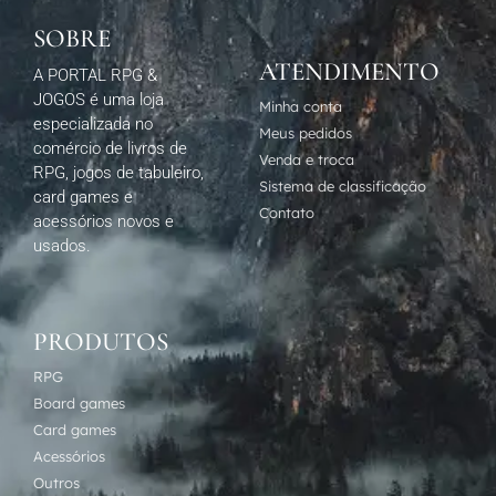
SOBRE
ATENDIMENTO
A PORTAL RPG &
JOGOS é uma loja
Minha conta
especializada no
Meus pedidos
comércio de livros de
Venda e troca
RPG, jogos de tabuleiro,
Sistema de classificação
card games e
Contato
acessórios novos e
usados.
PRODUTOS
RPG
Board games
Card games
Acessórios
Outros