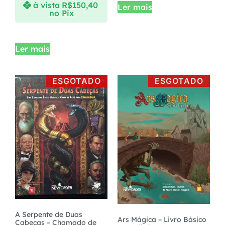
à vista
R$
150,40
Ler mais
no Pix
Ler mais
ESGOTADO
ESGOTADO
A Serpente de Duas
Ars Mágica – Livro Básico
Cabeças – Chamado de