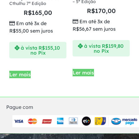
– 5ª Edição
Cthulhu 7ª Edição
R$
170,00
R$
165,00
Em até 3x de
Em até 3x de
R$
56,67
sem juros
R$
55,00
sem juros
à vista
R$
159,80
à vista
R$
155,10
no Pix
no Pix
Ler mais
Ler mais
Pague com