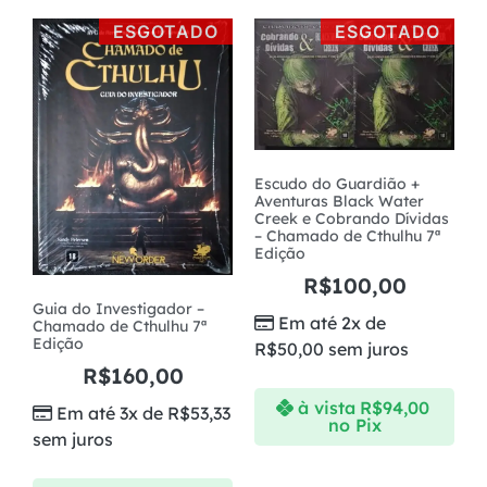
ESGOTADO
ESGOTADO
Escudo do Guardião +
Aventuras Black Water
Creek e Cobrando Dívidas
– Chamado de Cthulhu 7ª
Edição
R$
100,00
Guia do Investigador –
Em até 2x de
Chamado de Cthulhu 7ª
Edição
R$
50,00
sem juros
R$
160,00
à vista
R$
94,00
Em até 3x de
R$
53,33
no Pix
sem juros