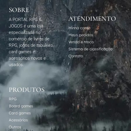
SOBRE
ATENDIMENTO
A PORTAL RPG &
JOGOS é uma loja
Minha conta
especializada no
Meus pedidos
comércio de livros de
Venda e troca
RPG, jogos de tabuleiro,
Sistema de classificação
card games e
Contato
acessórios novos e
usados.
PRODUTOS
RPG
Board games
Card games
Acessórios
Outros