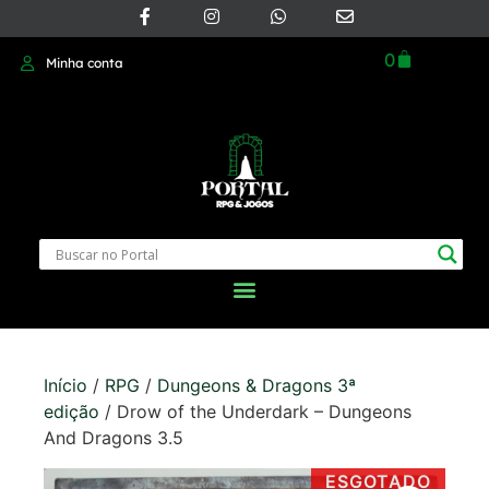
0
Minha conta
Início
/
RPG
/
Dungeons & Dragons 3ª
edição
/ Drow of the Underdark – Dungeons
And Dragons 3.5
ESGOTADO