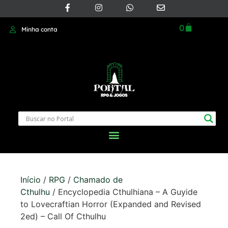
0
Minha conta
Início
/
RPG
/
Chamado de
Cthulhu
/ Encyclopedia Cthulhiana – A Guyide
to Lovecraftian Horror (Expanded and Revised
2ed) – Call Of Cthulhu