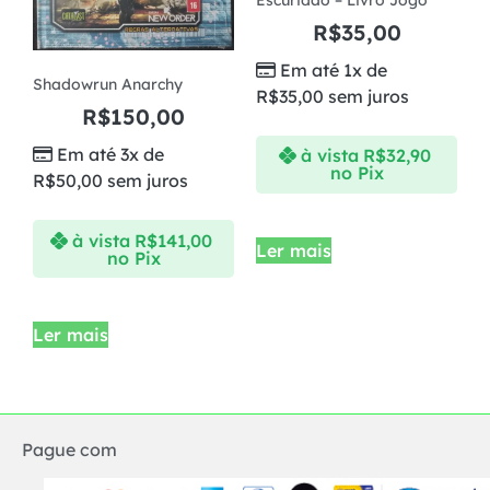
Escuridão – Livro Jogo
R$
35,00
Em até 1x de
Shadowrun Anarchy
R$
35,00
sem juros
R$
150,00
Em até 3x de
à vista
R$
32,90
no Pix
R$
50,00
sem juros
à vista
R$
141,00
Ler mais
no Pix
Ler mais
Pague com