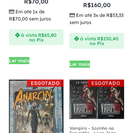
R$
70,00
R$
160,00
Em até 1x de
Em até 3x de
R$
53,33
R$
70,00
sem juros
sem juros
à vista
R$
65,80
à vista
R$
150,40
no Pix
no Pix
Ler mais
Ler mais
ESGOTADO
ESGOTADO
Vampiro – Sozinho na