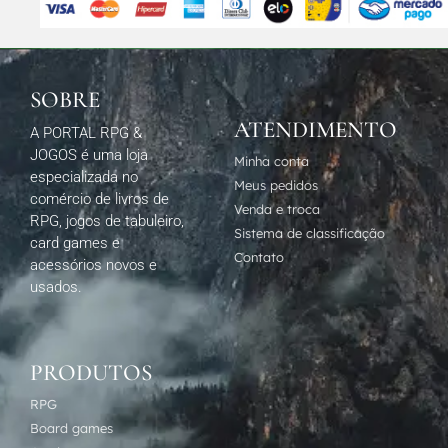
SOBRE
ATENDIMENTO
A PORTAL RPG &
JOGOS é uma loja
Minha conta
especializada no
Meus pedidos
comércio de livros de
Venda e troca
RPG, jogos de tabuleiro,
Sistema de classificação
card games e
Contato
acessórios novos e
usados.
PRODUTOS
RPG
Board games