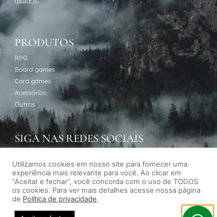
usados.
PRODUTOS
RPG
Board games
Card games
Acessórios
Outros
SIGA NAS REDES SOCIAIS
Utilizamos cookies em nosso site para fornecer uma
experiência mais relevante para você. Ao clicar em
“Aceitar e fechar”, você concorda com o uso de TODOS
os cookies. Para ver mais detalhes acesse nossa página
de
Política de privacidade
.
Desenvolvimento de sites por Agência Subversiva