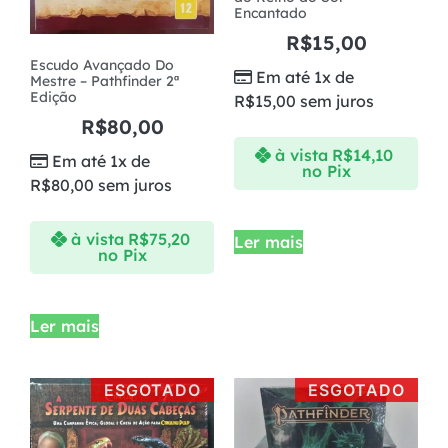
Encantado
R$
15,00
Escudo Avançado Do
Em até 1x de
Mestre – Pathfinder 2ª
Edição
R$
15,00
sem juros
R$
80,00
à vista
R$
14,10
Em até 1x de
no Pix
R$
80,00
sem juros
à vista
R$
75,20
Ler mais
no Pix
Ler mais
ESGOTADO
ESGOTADO