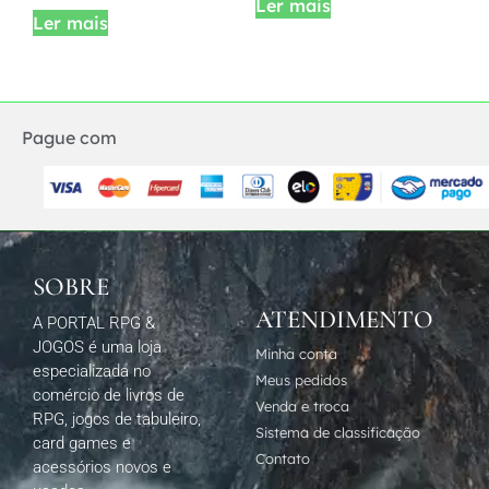
Ler mais
Ler mais
Pague com
SOBRE
ATENDIMENTO
A PORTAL RPG &
JOGOS é uma loja
Minha conta
especializada no
Meus pedidos
comércio de livros de
Venda e troca
RPG, jogos de tabuleiro,
Sistema de classificação
card games e
Contato
acessórios novos e