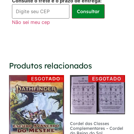
Consulte o frete e o prazo de entrega:
sem juros
Consultar
3x de
R$
50,00
R$
150,00
Não sei meu cep
sem juros
Produtos relacionados
ESGOTADO
ESGOTADO
Cordel das Classes
Complementares – Cordel
do Reino do Sol