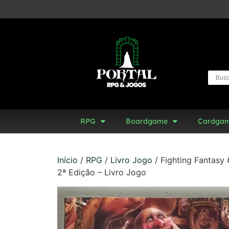
RPG
Boardgame
Cardga
Início
/
RPG
/
Livro Jogo
/ Fighting Fantasy
2ª Edição – Livro Jogo