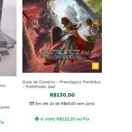
Guia de Cenário – Presságios Perdidos
ios
– Pathfinder 2ed
R$
130,00
Em até 2x de
R$
65,00
sem juros
juros
à vista
R$
122,20
no Pix
ix