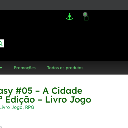
0
Promoções
Todos os produtos
asy #05 – A Cidade
ª Edição – Livro Jogo
Livro Jogo
,
RPG
s