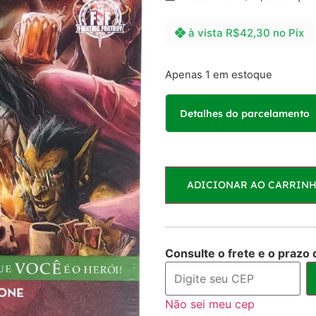
à vista
R$
42,30
no Pix
Apenas 1 em estoque
Detalhes do parcelamento
Parcelas:
ADICIONAR AO CARRIN
1x de
R$
45,00
sem ju
Consulte o frete e o prazo 
Não sei meu cep