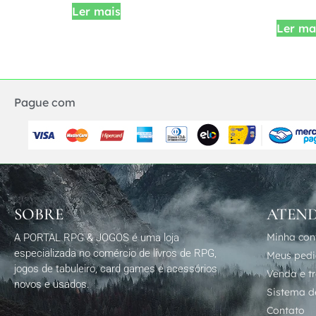
Ler mais
Ler ma
Pague com
SOBRE
ATEN
Minha con
A PORTAL RPG & JOGOS é uma loja
especializada no comércio de livros de RPG,
Meus ped
jogos de tabuleiro, card games e acessórios
Venda e t
novos e usados.
Sistema de
Contato