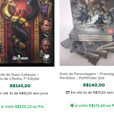
Guia de Personagem – Presság
nte de Duas Cabeças –
Perdidos – Pathfinder 2ed
 de Cthulhu 7ª Edição
R$
140,00
R$
165,00
Em até 2x de
R$
70,00
sem 
m até 3x de
R$
55,00
sem juros
à vista
R$
131,60
no P
à vista
R$
155,10
no Pix