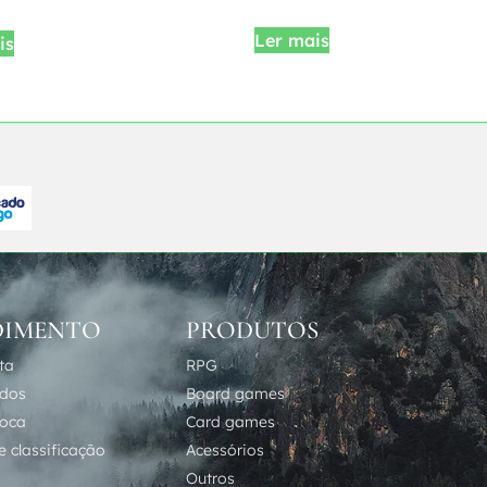
Ler mais
is
DIMENTO
PRODUTOS
ta
RPG
idos
Board games
roca
Card games
 classificação
Acessórios
Outros