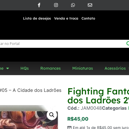
Lista de desejos
Venda e troca
Contato
me
HQs
Romances
Miniaturas
Acessórios
Fighting Fant
 #05 – A Cidade dos Ladrões
dos Ladrões 2
Cód.:
JAM0048
Categorias
R$
45,00
Em até 1x de
R$
45,00
sem juro