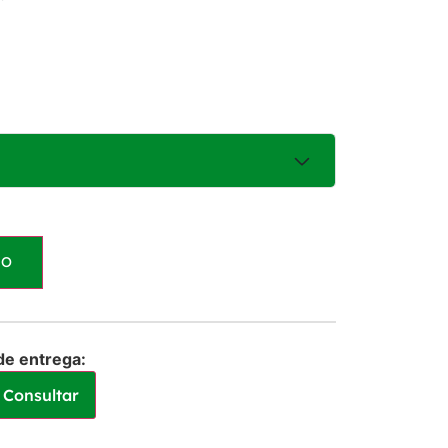
HO
ros
R$
45,00
de entrega:
Consultar