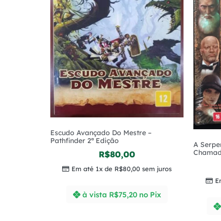
Escudo Avançado Do Mestre –
Pathfinder 2ª Edição
A Serpe
Chamado
R$
80,00
Em até 1x de
R$
80,00
sem juros
E
à vista
R$
75,20
no Pix