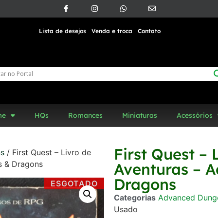
Lista de desejos
Venda e troca
Contato
me
HQs
Romances
Miniaturas
Acessórios
First Quest – 
ns
/ First Quest – Livro de
s & Dragons
Aventuras – 
Dragons
ESGOTADO
Categorias
Advanced Dung
Usado