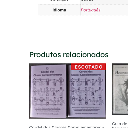
Idioma
Português
Produtos relacionados
ESGOTADO
Guia de
Cordel das Classes Complementares –