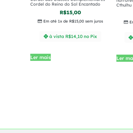
horrore
Cordel do Reino do Sol Encantado
Cthulhu 
R$
15,00
Em até 1x de
R$
15,00
sem juros
E
à vista
R$
14,10
no Pix
Ler mais
Ler ma