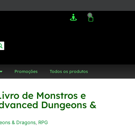
0
Promoções
Todos os produtos
Livro de Monstros e
Advanced Dungeons &
eons & Dragons
,
RPG