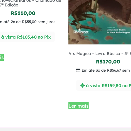
s lovecraftianos – Chamado de
7ª Edição
R$
110,00
m até 2x de
R$
55,00
sem juros
à vista
R$
103,40
no Pix
Ars Mágica – Livro Básico – 5ª
is
R$
170,00
Em até 3x de
R$
56,67
sem 
à vista
R$
159,80
no P
Ler mais