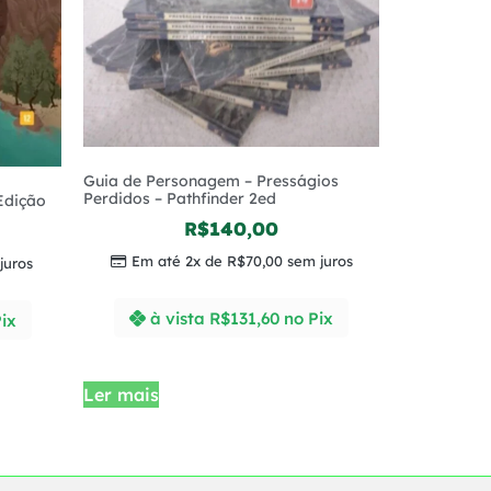
Guia de Personagem – Presságios
Perdidos – Pathfinder 2ed
 Edição
R$
140,00
Em até 2x de
R$
70,00
sem juros
juros
à vista
R$
131,60
no Pix
ix
Ler mais