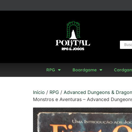
RPG
Boardgame
Cardga
Início
/
RPG
/
Advanced Dungeons & Drago
Monstros e Aventuras – Advanced Dungeon