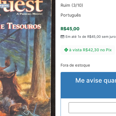
Ruim (3/10)
Português
R$
45,00
Em até 1x de
R$
45,00
sem juro
à vista
R$
42,30
no Pix
Fora de estoque
Me avise qua