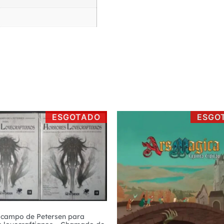
ESGOTADO
ESGO
 campo de Petersen para