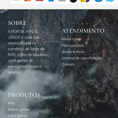
SOBRE
ATENDIMENTO
A PORTAL RPG &
JOGOS é uma loja
Minha conta
especializada no
Meus pedidos
comércio de livros de
Venda e troca
RPG, jogos de tabuleiro,
Sistema de classificação
card games e
Contato
acessórios novos e
usados.
PRODUTOS
RPG
Board games
Card games