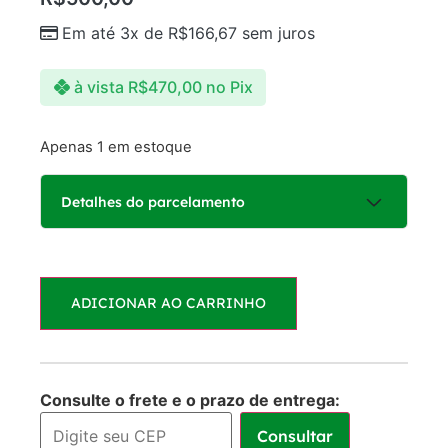
Em até 3x de
R$
166,67
sem juros
à vista
R$
470,00
no Pix
Apenas 1 em estoque
Detalhes do parcelamento
Parcelas:
ADICIONAR AO CARRINHO
1x de
R$
500,00
R$
500,00
sem juros
2x de
R$
250,00
R$
500,00
Consulte o frete e o prazo de entrega:
sem juros
Consultar