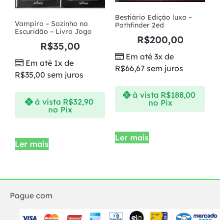
Bestiário Edição luxo –
Vampiro – Sozinho na
Pathfinder 2ed
Escuridão – Livro Jogo
R$
200,00
R$
35,00
Em até 3x de
Em até 1x de
R$
66,67
sem juros
R$
35,00
sem juros
à vista
R$
188,00
à vista
R$
32,90
no Pix
no Pix
Ler mais
Ler mais
Pague com