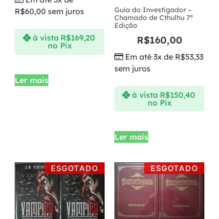
Guia do Investigador –
R$
60,00
sem juros
Chamado de Cthulhu 7ª
10x de
R$
55,66
R$
556,60
Edição
com juros
à vista
R$
169,20
R$
160,00
no Pix
11x de
R$
51,09
R$
561,99
Em até 3x de
R$
53,33
com juros
sem juros
Ler mais
à vista
R$
150,40
no Pix
Ler mais
ESGOTADO
ESGOTADO