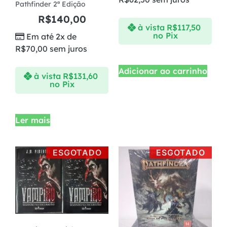
Pathfinder 2ª Edição
R$
140,00
à vista
R$
117,50
no Pix
Em até 2x de
R$
70,00
sem juros
Adicionar ao carrinho
à vista
R$
131,60
no Pix
Ler mais
ESGOTADO
ESGOTADO