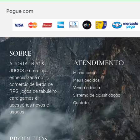
Pague com
SOBRE
ATENDIMENTO
A PORTAL RPG &
JOGOS é uma loja
Minha conta
especializada no
Meus pedidos
comércio de livros de
Venda e troca
RPG, jogos de tabuleiro,
Sistema de classificação
card games e
Contato
acessórios novos e
usados.
PRODUTOS