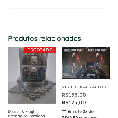
Produtos relacionados
ESGOTADO
NIGHT’S BLACK AGENTS
R$
155,00
R$
125,00
Em até 2x de
Deuses & Magias –
Presságios Perdidos –
R$
62,50
sem juros