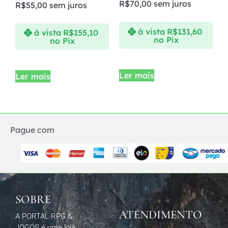
R$
70,00
sem juros
R$
55,00
sem juros
à vista
R$
131,60
à vista
R$
155,10
no Pix
no Pix
Ler mais
Ler mais
Pague com
SOBRE
ATENDIMENTO
A PORTAL RPG &
JOGOS é uma loja