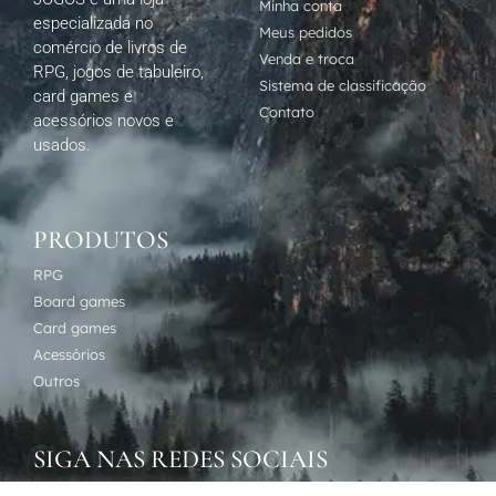
Minha conta
especializada no
Meus pedidos
comércio de livros de
Venda e troca
RPG, jogos de tabuleiro,
Sistema de classificação
card games e
Contato
acessórios novos e
usados.
PRODUTOS
RPG
Board games
Card games
Acessórios
Outros
SIGA NAS REDES SOCIAIS