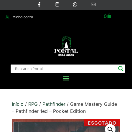
0
Minha conta
Início
/
RPG
/
Pathfinder
/ Game Mastery Guide
– Pathfinder 1ed – Pocket Edition
ESGOTADO