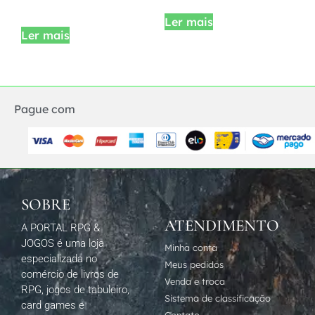
Ler mais
Ler mais
Pague com
SOBRE
ATENDIMENTO
A PORTAL RPG &
JOGOS é uma loja
Minha conta
especializada no
Meus pedidos
comércio de livros de
Venda e troca
RPG, jogos de tabuleiro,
Sistema de classificação
card games e