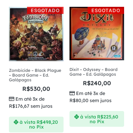
ESGOTADO
ESGOTADO
Dixit – Odyssey – Board
Zombicide – Black Plague
Game – Ed. Galápagos
– Board Game – Ed.
Galápagos
R$
240,00
R$
530,00
Em até 3x de
Em até 3x de
R$
80,00
sem juros
R$
176,67
sem juros
à vista
R$
225,60
no Pix
à vista
R$
498,20
no Pix