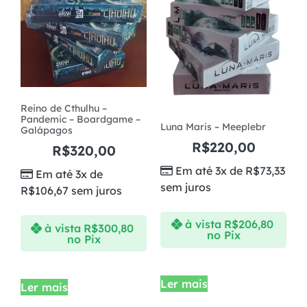
Reino de Cthulhu –
Pandemic – Boardgame –
Luna Maris – Meeplebr
Galápagos
R$
220,00
R$
320,00
Em até 3x de
R$
73,33
Em até 3x de
sem juros
R$
106,67
sem juros
à vista
R$
206,80
à vista
R$
300,80
no Pix
no Pix
Ler mais
Ler mais