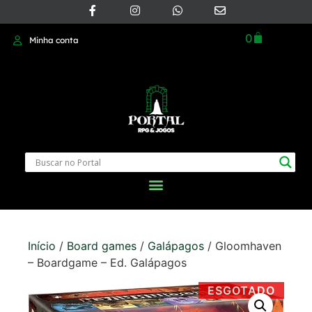
0
Minha conta
Início
/
Board games
/
Galápagos
/ Gloomhaven
– Boardgame – Ed. Galápagos
ESGOTADO