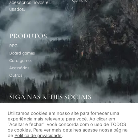
Contato
acessórios novos e
usados.
PRODUTOS
RPG
Board games
Card games
Acessórios
Outros
SIGA NAS REDES SOCIAIS
Utilizamos cookies em nosso site para fornecer uma
experiência mais relevante para você. Ao clicar em
“Aceitar e fechar”, você concorda com o uso de TODOS
os cookies. Para ver mais detalhes acesse nossa página
de
Política de privacidade
.