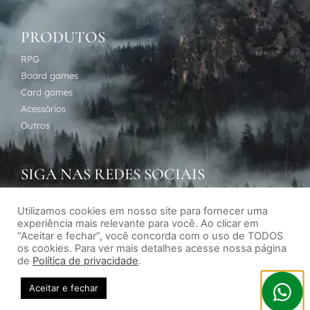
PRODUTOS
RPG
Board games
Card games
Acessórios
Outros
SIGA NAS REDES SOCIAIS
Utilizamos cookies em nosso site para fornecer uma
experiência mais relevante para você. Ao clicar em
“Aceitar e fechar”, você concorda com o uso de TODOS
os cookies. Para ver mais detalhes acesse nossa página
de
Política de privacidade
.
Desenvolvimento de sites por Agência Subversiva
Aceitar e fechar