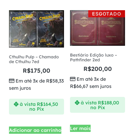
ESGOTADO
Bestiário Edição luxo –
Cthulhu Pulp – Chamado
Pathfinder 2ed
de Cthulhu 7ed
R$
200,00
R$
175,00
Em até 3x de
Em até 3x de
R$
58,33
R$
66,67
sem juros
sem juros
à vista
R$
188,00
à vista
R$
164,50
no Pix
no Pix
Ler mais
Adicionar ao carrinho