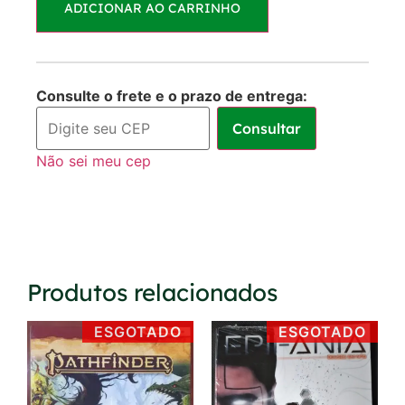
ADICIONAR AO CARRINHO
1x de
R$
160,00
R$
160,00
sem juros
2x de
R$
80,00
R$
160,00
Consulte o frete e o prazo de entrega:
sem juros
Consultar
3x de
R$
53,33
R$
159,99
Não sei meu cep
sem juros
Produtos relacionados
ESGOTADO
ESGOTADO