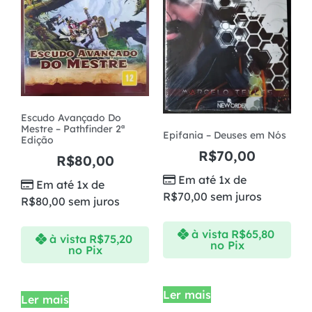
Escudo Avançado Do
Mestre – Pathfinder 2ª
Epifania – Deuses em Nós
Edição
R$
70,00
R$
80,00
Em até 1x de
Em até 1x de
R$
70,00
sem juros
R$
80,00
sem juros
à vista
R$
65,80
à vista
R$
75,20
no Pix
no Pix
Ler mais
Ler mais