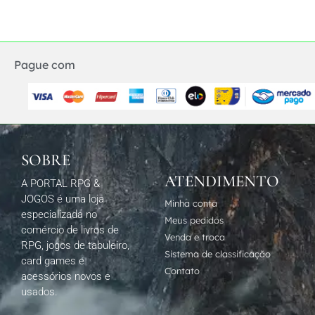
Pague com
SOBRE
ATENDIMENTO
A PORTAL RPG &
JOGOS é uma loja
Minha conta
especializada no
Meus pedidos
comércio de livros de
Venda e troca
RPG, jogos de tabuleiro,
Sistema de classificação
card games e
Contato
acessórios novos e
usados.