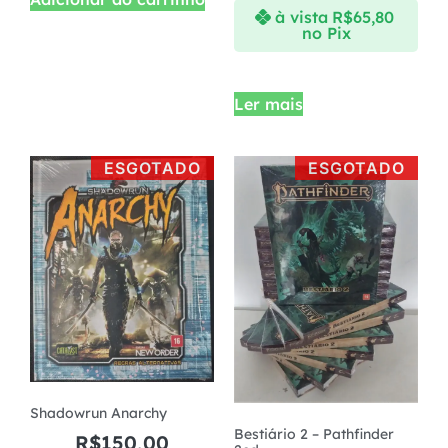
à vista
R$
65,80
no Pix
Ler mais
ESGOTADO
ESGOTADO
Shadowrun Anarchy
Bestiário 2 – Pathfinder
R$
150,00