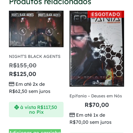
Produtos relacionados
ESGOTADO
NIGHT’S BLACK AGENTS
R$
155,00
R$
125,00
Em até 2x de
R$
62,50
sem juros
Epifania – Deuses em Nós
R$
70,00
à vista
R$
117,50
no Pix
Em até 1x de
R$
70,00
sem juros
Adicionar ao carrinho