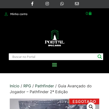
0
Minha conta
Início
/
RPG
/
Pathfinder
/ Guia Avançado do
Jogador – Pathfinder 2ª Edição
ESGOTADO