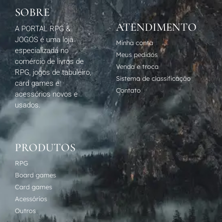
SOBRE
ATENDIMENTO
A PORTAL RPG &
JOGOS é uma loja
Minha conta
especializada no
Meus pedidos
comércio de livros de
Venda e troca
RPG, jogos de tabuleiro,
Sistema de classificação
card games e
Contato
acessórios novos e
usados.
PRODUTOS
RPG
Board games
Card games
Acessórios
Outros