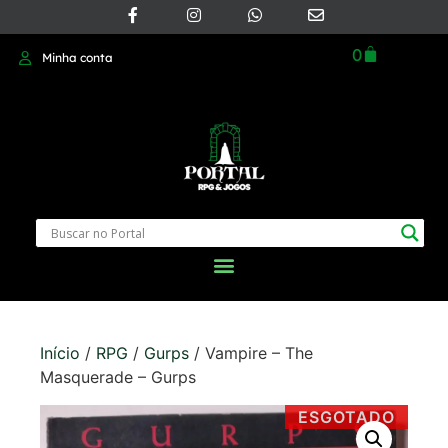
0
Minha conta
Início
/
RPG
/
Gurps
/ Vampire – The
Masquerade – Gurps
ESGOTADO