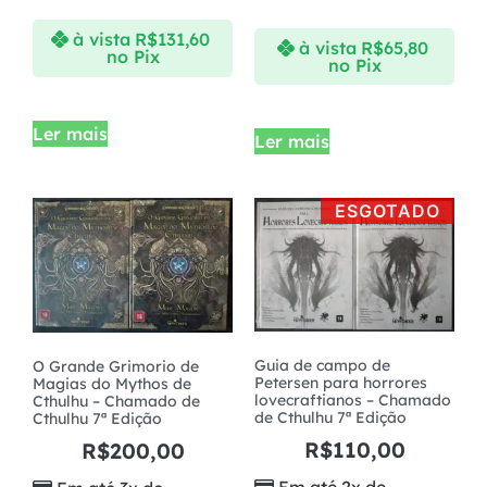
à vista
R$
131,60
à vista
R$
65,80
no Pix
no Pix
Ler mais
Ler mais
ESGOTADO
Guia de campo de
O Grande Grimorio de
Petersen para horrores
Magias do Mythos de
lovecraftianos – Chamado
Cthulhu – Chamado de
de Cthulhu 7ª Edição
Cthulhu 7ª Edição
R$
110,00
R$
200,00