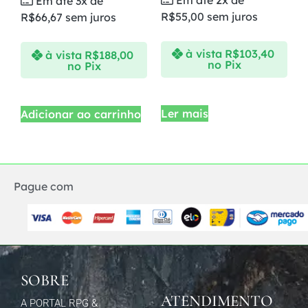
Em até 2x de
Em até 3x de
R$
55,00
sem juros
R$
66,67
sem juros
à vista
R$
103,40
à vista
R$
188,00
no Pix
no Pix
Ler mais
Adicionar ao carrinho
Pague com
SOBRE
ATENDIMENTO
A PORTAL RPG &