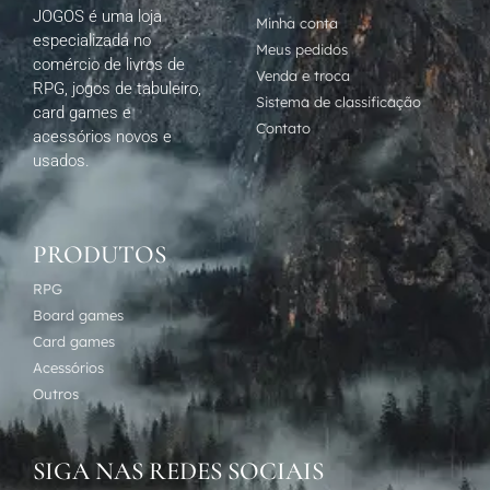
JOGOS é uma loja
Minha conta
especializada no
Meus pedidos
comércio de livros de
Venda e troca
RPG, jogos de tabuleiro,
Sistema de classificação
card games e
Contato
acessórios novos e
usados.
PRODUTOS
RPG
Board games
Card games
Acessórios
Outros
SIGA NAS REDES SOCIAIS