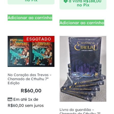
à vista
R$
188,00
no Pix
Adicionar ao carrinho
Adicionar ao carrinho
ESGOTADO
No Coração das Trevas –
Chamado de Cthulhu 7ª
Edição
R$
60,00
Em até 1x de
R$
60,00
sem juros
Livro do guardião –
Chamado de Cthulhu 7ª