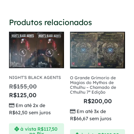
Produtos relacionados
NIGHT’S BLACK AGENTS
O Grande Grimorio de
Magias do Mythos de
R$
155,00
Cthulhu – Chamado de
Cthulhu 7ª Edição
R$
125,00
R$
200,00
Em até 2x de
Em até 3x de
R$
62,50
sem juros
R$
66,67
sem juros
à vista
R$
117,50
no Pix