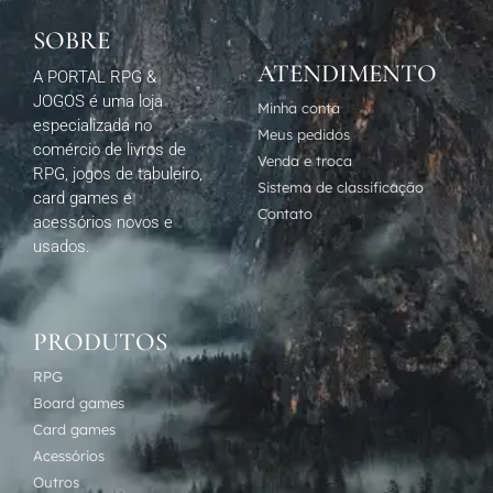
SOBRE
ATENDIMENTO
A PORTAL RPG &
JOGOS é uma loja
Minha conta
especializada no
Meus pedidos
comércio de livros de
Venda e troca
RPG, jogos de tabuleiro,
Sistema de classificação
card games e
Contato
acessórios novos e
usados.
PRODUTOS
RPG
Board games
Card games
Acessórios
Outros