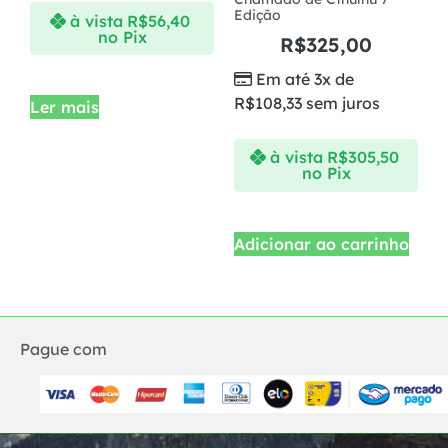
Edição
à vista
R$
56,40
no Pix
R$
325,00
Em até 3x de
R$
108,33
sem juros
Ler mais
à vista
R$
305,50
no Pix
Adicionar ao carrinho
Pague com