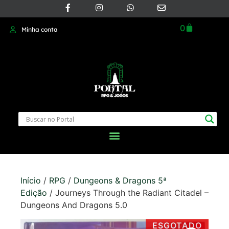
0
Minha conta
Início
/
RPG
/
Dungeons & Dragons 5ª
Edição
/ Journeys Through the Radiant Citadel –
Dungeons And Dragons 5.0
ESGOTADO