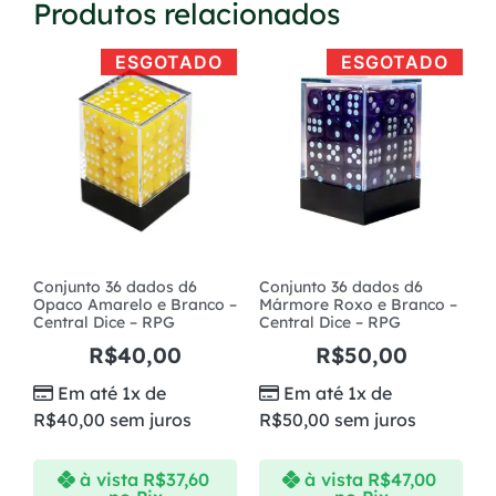
Produtos relacionados
ESGOTADO
ESGOTADO
Conjunto 36 dados d6
Conjunto 36 dados d6
Opaco Amarelo e Branco –
Mármore Roxo e Branco –
Central Dice – RPG
Central Dice – RPG
R$
40,00
R$
50,00
Em até 1x de
Em até 1x de
R$
40,00
sem juros
R$
50,00
sem juros
à vista
R$
37,60
à vista
R$
47,00