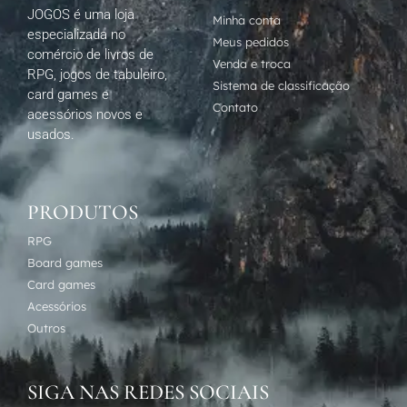
JOGOS é uma loja
Minha conta
especializada no
Meus pedidos
comércio de livros de
Venda e troca
RPG, jogos de tabuleiro,
Sistema de classificação
card games e
Contato
acessórios novos e
usados.
PRODUTOS
RPG
Board games
Card games
Acessórios
Outros
SIGA NAS REDES SOCIAIS