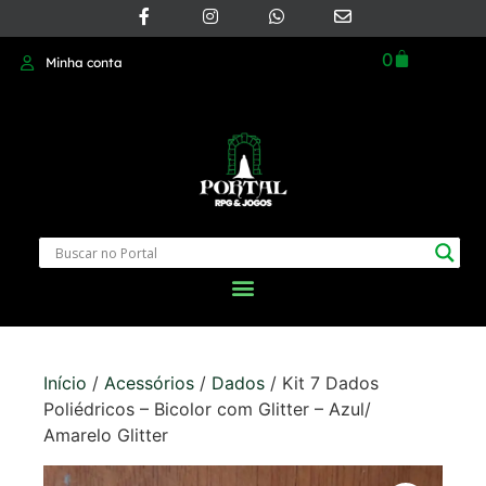
0
Minha conta
Início
/
Acessórios
/
Dados
/ Kit 7 Dados
Poliédricos – Bicolor com Glitter – Azul/
Amarelo Glitter