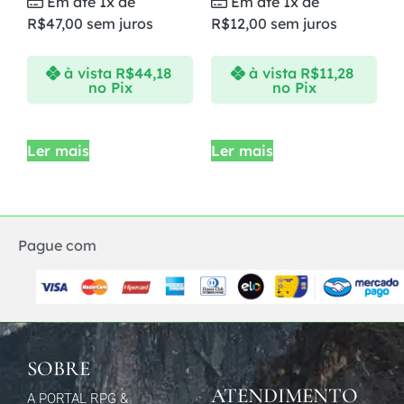
Em até 1x de
Em até 1x de
R$
47,00
sem juros
R$
12,00
sem juros
à vista
R$
44,18
à vista
R$
11,28
no Pix
no Pix
Ler mais
Ler mais
Pague com
SOBRE
ATENDIMENTO
A PORTAL RPG &