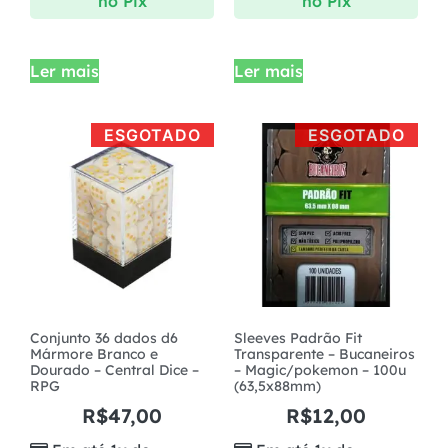
no Pix
no Pix
Ler mais
Ler mais
ESGOTADO
ESGOTADO
Conjunto 36 dados d6
Sleeves Padrão Fit
Mármore Branco e
Transparente – Bucaneiros
Dourado – Central Dice –
– Magic/pokemon – 100u
RPG
(63,5x88mm)
R$
47,00
R$
12,00