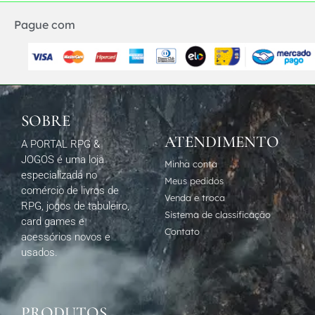
Pague com
SOBRE
ATENDIMENTO
A PORTAL RPG &
JOGOS é uma loja
Minha conta
especializada no
Meus pedidos
comércio de livros de
Venda e troca
RPG, jogos de tabuleiro,
Sistema de classificação
card games e
Contato
acessórios novos e
usados.
PRODUTOS