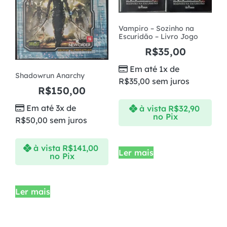
Vampiro – Sozinho na
Escuridão – Livro Jogo
R$
35,00
Em até 1x de
Shadowrun Anarchy
R$
35,00
sem juros
R$
150,00
Em até 3x de
à vista
R$
32,90
no Pix
R$
50,00
sem juros
à vista
R$
141,00
Ler mais
no Pix
Ler mais