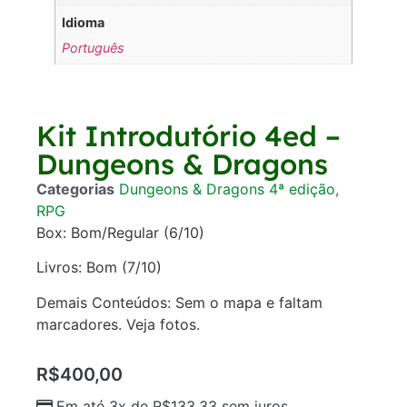
Idioma
Português
Kit Introdutório 4ed –
Dungeons & Dragons
Categorias
Dungeons & Dragons 4ª edição
,
RPG
Box: Bom/Regular (6/10)
Livros: Bom (7/10)
Demais Conteúdos: Sem o mapa e faltam
marcadores. Veja fotos.
R$
400,00
Em até 3x de
R$
133,33
sem juros