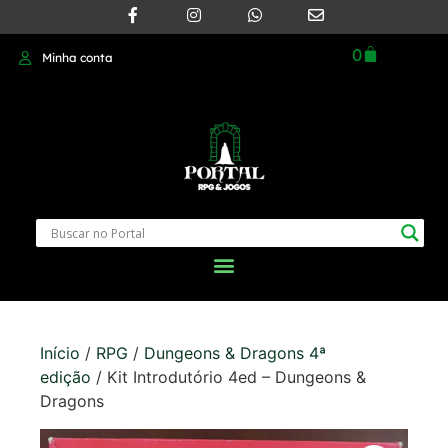
0
Minha conta
Início
/
RPG
/
Dungeons & Dragons 4ª
edição
/ Kit Introdutório 4ed – Dungeons &
Dragons