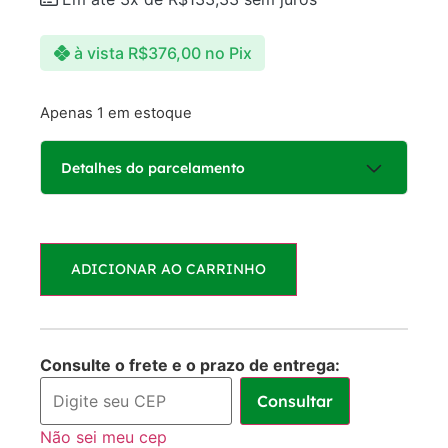
à vista
R$
376,00
no Pix
Apenas 1 em estoque
Detalhes do parcelamento
Parcelas:
ADICIONAR AO CARRINHO
1x de
R$
400,00
R$
400,00
sem juros
2x de
R$
200,00
R$
400,00
Consulte o frete e o prazo de entrega:
sem juros
Consultar
3x de
R$
133,33
R$
399,99
Não sei meu cep
sem juros