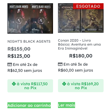
ESGOTADO
Conan 2D20 – Livro
NIGHT’S BLACK AGENTS
Básico: Aventura em uma
R$
155,00
Era Inimaginável
R$
180,00
R$
125,00
Em até 3x de
Em até 2x de
R$
60,00
sem juros
R$
62,50
sem juros
à vista
R$
169,20
à vista
R$
117,50
no Pix
no Pix
Ler mais
Adicionar ao carrinho