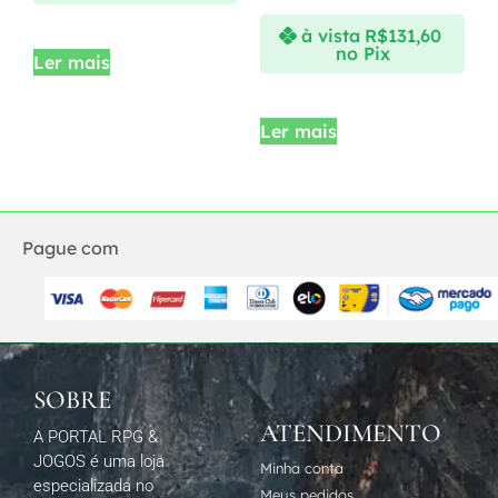
à vista
R$
131,60
no Pix
Ler mais
Ler mais
Pague com
SOBRE
ATENDIMENTO
A PORTAL RPG &
JOGOS é uma loja
Minha conta
especializada no
Meus pedidos