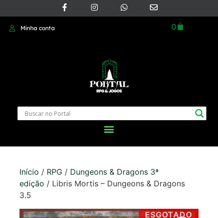
0
Minha conta
Início
/
RPG
/
Dungeons & Dragons 3ª
edição
/ Libris Mortis – Dungeons & Dragons
3.5
ESGOTADO