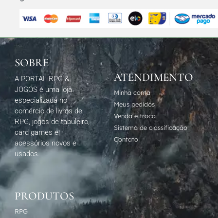
SOBRE
ATENDIMENTO
A PORTAL RPG &
JOGOS é uma loja
Minha conta
especializada no
Meus pedidos
comércio de livros de
Venda e troca
RPG, jogos de tabuleiro,
Sistema de classificação
card games e
Contato
acessórios novos e
usados.
PRODUTOS
RPG