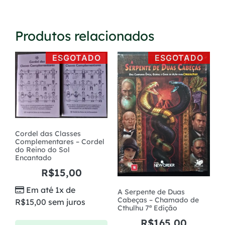
Produtos relacionados
ESGOTADO
ESGOTADO
Cordel das Classes
Complementares – Cordel
do Reino do Sol
Encantado
R$
15,00
Em até 1x de
A Serpente de Duas
Cabeças – Chamado de
R$
15,00
sem juros
Cthulhu 7ª Edição
R$
165,00