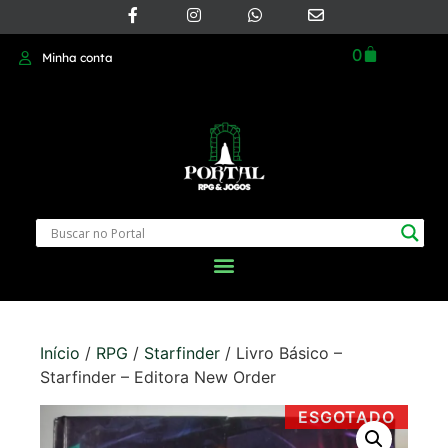
0
Minha conta
Início
/
RPG
/
Starfinder
/ Livro Básico –
Starfinder – Editora New Order
ESGOTADO