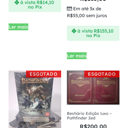
à vista
R$
14,10
no Pix
Em até 3x de
R$
55,00
sem juros
Ler mais
à vista
R$
155,10
no Pix
Ler mais
ESGOTADO
ESGOTADO
Bestiário Edição luxo –
Pathfinder 2ed
R$
200,00