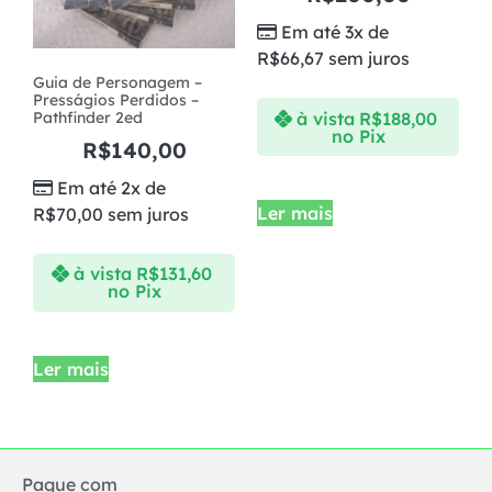
Em até 3x de
R$
66,67
sem juros
Guia de Personagem –
Presságios Perdidos –
à vista
R$
188,00
Pathfinder 2ed
no Pix
R$
140,00
Em até 2x de
Ler mais
R$
70,00
sem juros
à vista
R$
131,60
no Pix
Ler mais
Pague com