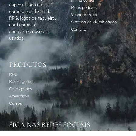
Minha conta
especializada no
Meus pedidos
comércio de livros de
Venda e troca
RPG, jogos de tabuleiro,
Sistema de classificação
card games e
Contato
acessórios novos e
usados.
PRODUTOS
RPG
Board games
Card games
Acessórios
Outros
SIGA NAS REDES SOCIAIS