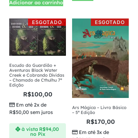
Adicionar ao carrinho
ESGOTADO
ESGOTADO
Escudo do Guardião +
Aventuras Black Water
Creek e Cobrando Dívidas
– Chamado de Cthulhu 7ª
Edição
R$
100,00
Em até 2x de
Ars Mágica – Livro Básico
R$
50,00
sem juros
– 5ª Edição
R$
170,00
à vista
R$
94,00
Em até 3x de
no Pix