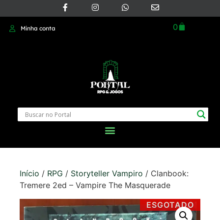
0
Minha conta
Início
/
RPG
/
Storyteller Vampiro
/ Clanbook:
Tremere 2ed – Vampire The Masquerade
ESGOTADO