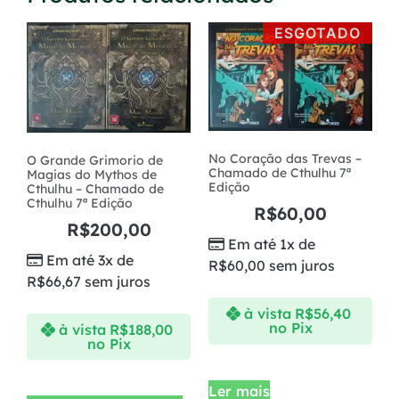
ESGOTADO
No Coração das Trevas –
O Grande Grimorio de
Chamado de Cthulhu 7ª
Magias do Mythos de
Edição
Cthulhu – Chamado de
Cthulhu 7ª Edição
R$
60,00
R$
200,00
Em até 1x de
Em até 3x de
R$
60,00
sem juros
R$
66,67
sem juros
à vista
R$
56,40
no Pix
à vista
R$
188,00
no Pix
Ler mais