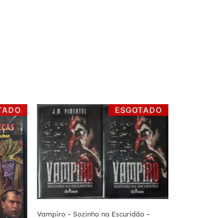
TADO
ESGOTADO
Vampiro – Sozinho na Escuridão –