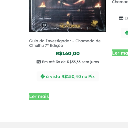
Chamado
E
Guia do Investigador – Chamado de
Cthulhu 7ª Edição
Ler ma
R$
160,00
Em até 3x de
R$
53,33
sem juros
à vista
R$
150,40
no Pix
Ler mais