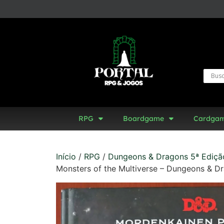
RPG
Boardgame
Cardga
Início
/
RPG
/
Dungeons & Dragons 5ª Ediçã
Monsters of the Multiverse – Dungeons & D