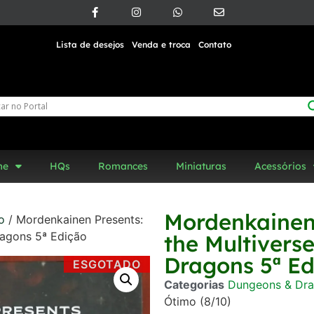
Lista de desejos
Venda e troca
Contato
me
HQs
Romances
Miniaturas
Acessórios
Mordenkainen 
o
/ Mordenkainen Presents:
ragons 5ª Edição
the Multivers
Dragons 5ª E
ESGOTADO
Categorias
Dungeons & Dra
Ótimo (8/10)