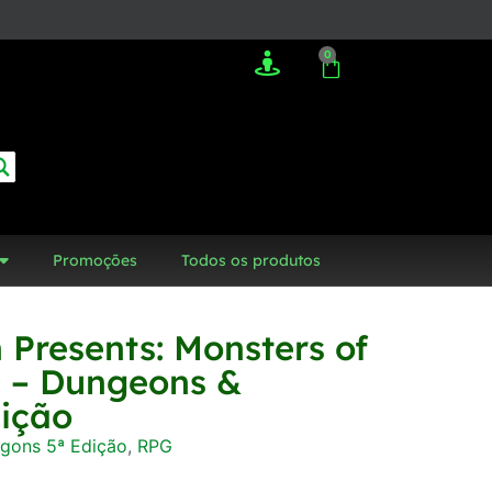
0
Promoções
Todos os produtos
Presents: Monsters of
e – Dungeons &
dição
gons 5ª Edição
,
RPG