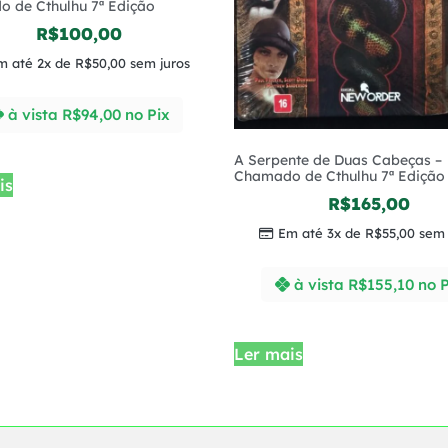
 de Cthulhu 7ª Edição
R$
100,00
m até 2x de
R$
50,00
sem juros
à vista
R$
94,00
no Pix
A Serpente de Duas Cabeças –
Chamado de Cthulhu 7ª Edição
is
R$
165,00
Em até 3x de
R$
55,00
sem 
à vista
R$
155,10
no P
Ler mais