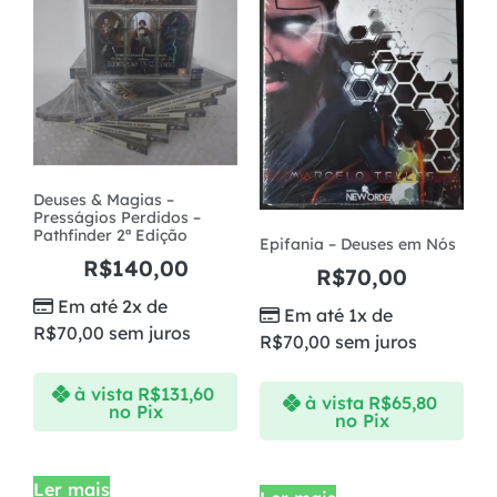
Deuses & Magias –
Presságios Perdidos –
Pathfinder 2ª Edição
Epifania – Deuses em Nós
R$
140,00
R$
70,00
Em até 2x de
Em até 1x de
R$
70,00
sem juros
R$
70,00
sem juros
à vista
R$
131,60
à vista
R$
65,80
no Pix
no Pix
Ler mais