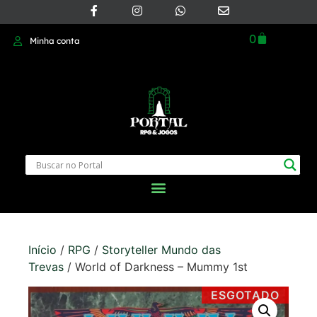
0
Minha conta
Início
/
RPG
/
Storyteller Mundo das
Trevas
/ World of Darkness – Mummy 1st
ESGOTADO