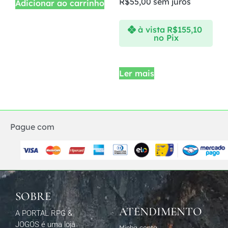
R$
55,00
sem juros
Adicionar ao carrinho
à vista
R$
155,10
no Pix
Ler mais
Pague com
SOBRE
ATENDIMENTO
A PORTAL RPG &
JOGOS é uma loja
Minha conta