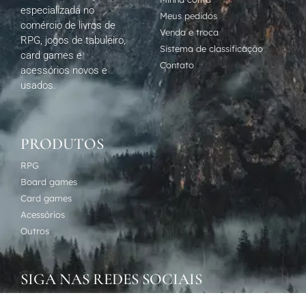
especializada no
Meus pedidos
comércio de livros de
Venda e troca
RPG, jogos de tabuleiro,
Sistema de classificação
card games e
Contato
acessórios novos e
usados.
PRODUTOS
RPG
Board games
Card games
Acessórios
Outros
SIGA NAS REDES SOCIAIS