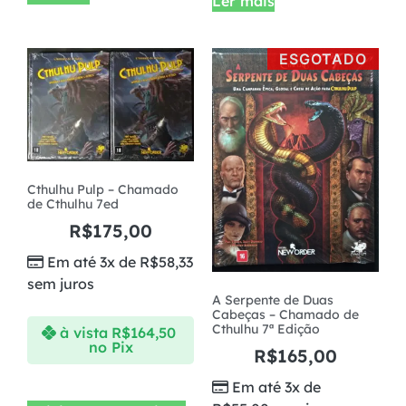
Ler mais
ESGOTADO
Cthulhu Pulp – Chamado
de Cthulhu 7ed
R$
175,00
Em até 3x de
R$
58,33
sem juros
A Serpente de Duas
Cabeças – Chamado de
Cthulhu 7ª Edição
à vista
R$
164,50
no Pix
R$
165,00
Em até 3x de