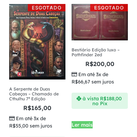
ESGOTADO
ESGOTADO
Bestiário Edição luxo –
Pathfinder 2ed
R$
200,00
Em até 3x de
R$
66,67
sem juros
A Serpente de Duas
Cabeças – Chamado de
à vista
R$
188,00
Cthulhu 7ª Edição
no Pix
R$
165,00
Em até 3x de
Ler mais
R$
55,00
sem juros