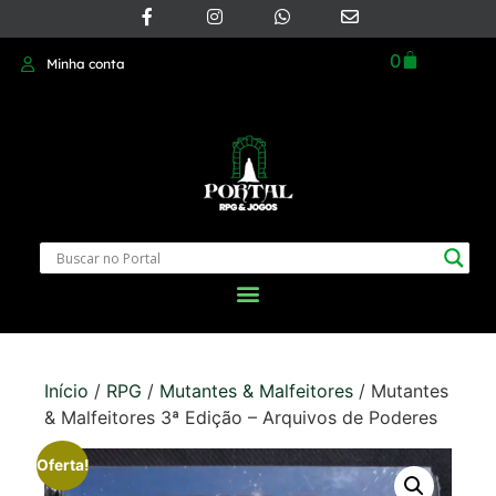
0
Minha conta
Início
/
RPG
/
Mutantes & Malfeitores
/ Mutantes
& Malfeitores 3ª Edição – Arquivos de Poderes
Oferta!