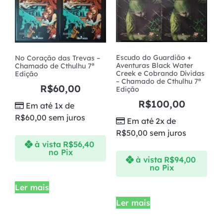
Escudo do Guardião +
No Coração das Trevas –
Aventuras Black Water
Chamado de Cthulhu 7ª
Creek e Cobrando Dívidas
Edição
– Chamado de Cthulhu 7ª
R$
60,00
Edição
R$
100,00
Em até 1x de
R$
60,00
sem juros
Em até 2x de
R$
50,00
sem juros
à vista
R$
56,40
no Pix
à vista
R$
94,00
no Pix
Ler mais
Ler mais