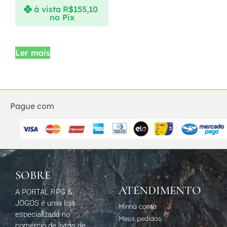
à vista
R$
155,10
no Pix
Ler mais
Pague com
SOBRE
ATENDIMENTO
A PORTAL RPG &
JOGOS é uma loja
Minha conta
especializada no
Meus pedidos
comércio de livros de