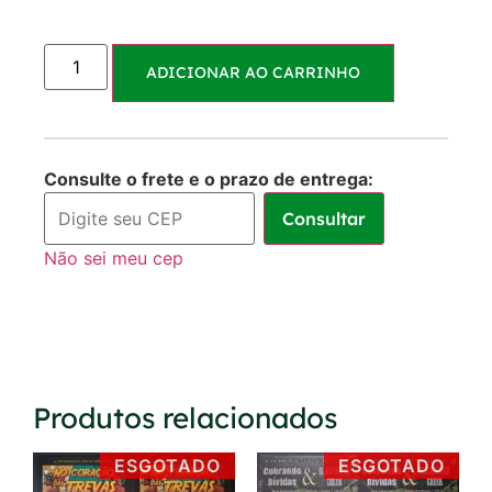
Parcelas:
ADICIONAR AO CARRINHO
1x de
R$
60,00
R$
60,00
sem juros
Consulte o frete e o prazo de entrega:
Consultar
Não sei meu cep
Produtos relacionados
ESGOTADO
ESGOTADO