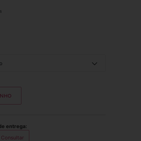
s
o
INHO
ros
R$
40,00
de entrega:
Consultar