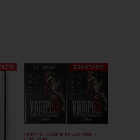
TADO
ESGOTADO
Vampiro – Sozinho na Escuridão –
Livro Jogo