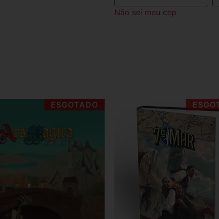
Não sei meu cep
ESGOTADO
ESGO