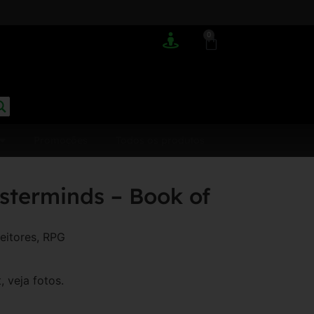
0
Promoções
Todos os produtos
sterminds – Book of
eitores
,
RPG
 veja fotos.