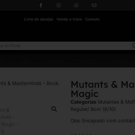
Lista de desejos
Venda e troca
Contato
me
HQs
Romances
Miniaturas
Acessórios
Mutants & Ma
nts & Masterminds – Book
Magic
Categorias
Mutantes & Malf
Regular/ Bom (6/10)
Obs: Encapado com contact,