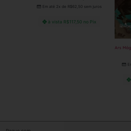
Em até 2x de
R$
62,50
sem juros
à vista
R$
117,50
no Pix
Adicionar ao carrinho
Ars Mági
E
Ler mai
Pague com