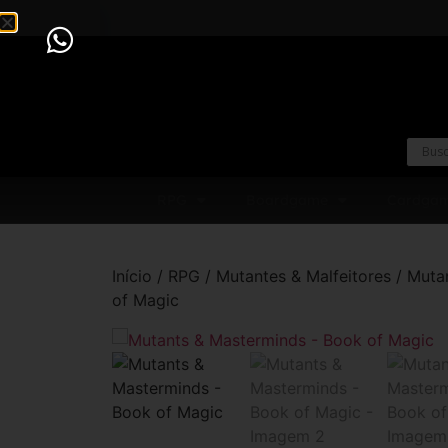
RPG
Boardgame
Cardga
Início
/
RPG
/
Mutantes & Malfeitores
/ Muta
of Magic