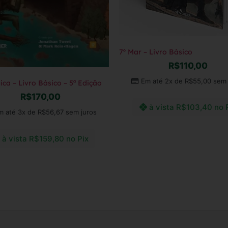
7º Mar – Livro Básico
R$
110,00
Em até 2x de
R$
55,00
sem 
ca – Livro Básico – 5ª Edição
R$
170,00
à vista
R$
103,40
no 
m até 3x de
R$
56,67
sem juros
à vista
R$
159,80
no Pix
Ler mais
s