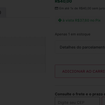
R$
40,00
Em até 1x de
R$
40,00
sem juro
)
à vista
R$
37,60
no Pix
Apenas 1 em estoque
Detalhes do parcelament
Parcelas:
ADICIONAR AO CARR
1x de
R$
40,00
sem ju
Consulte o frete e o prazo 