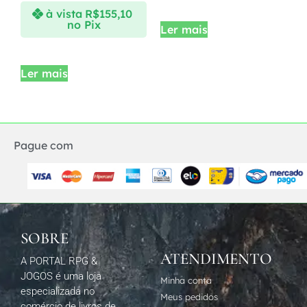
à vista
R$
155,10
no Pix
Ler mais
Ler mais
Pague com
SOBRE
ATENDIMENTO
A PORTAL RPG &
JOGOS é uma loja
Minha conta
especializada no
Meus pedidos
comércio de livros de