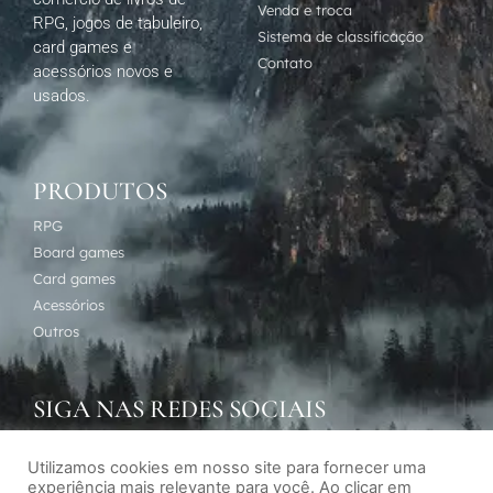
Venda e troca
RPG, jogos de tabuleiro,
Sistema de classificação
card games e
Contato
acessórios novos e
usados.
PRODUTOS
RPG
Board games
Card games
Acessórios
Outros
SIGA NAS REDES SOCIAIS
Utilizamos cookies em nosso site para fornecer uma
experiência mais relevante para você. Ao clicar em