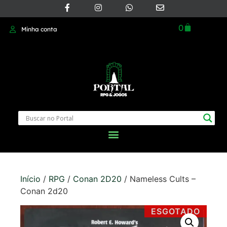
0
Minha conta
Início
/
RPG
/
Conan 2D20
/ Nameless Cults –
Conan 2d20
ESGOTADO