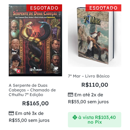
ESGOTADO
ESGOTADO
7º Mar – Livro Básico
R$
110,00
A Serpente de Duas
Cabeças – Chamado de
Em até 2x de
Cthulhu 7ª Edição
R$
55,00
sem juros
R$
165,00
Em até 3x de
à vista
R$
103,40
R$
55,00
sem juros
no Pix