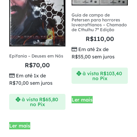
Guia de campo de
Petersen para horrores
lovecraftianos – Chamado
de Cthulhu 7ª Edição
R$
110,00
Em até 2x de
Epifania – Deuses em Nós
R$
55,00
sem juros
R$
70,00
à vista
R$
103,40
Em até 1x de
no Pix
R$
70,00
sem juros
à vista
R$
65,80
Ler mais
no Pix
Ler mais