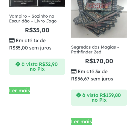
Vampiro – Sozinho na
Escuridão – Livro Jogo
R$
35,00
Em até 1x de
Segredos das Magias –
R$
35,00
sem juros
Pathfinder 2ed
R$
170,00
à vista
R$
32,90
no Pix
Em até 3x de
R$
56,67
sem juros
Ler mais
à vista
R$
159,80
no Pix
Ler mais