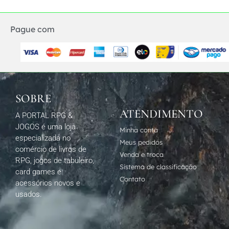
Pague com
SOBRE
ATENDIMENTO
A PORTAL RPG &
JOGOS é uma loja
Minha conta
especializada no
Meus pedidos
comércio de livros de
Venda e troca
RPG, jogos de tabuleiro,
Sistema de classificação
card games e
Contato
acessórios novos e
usados.