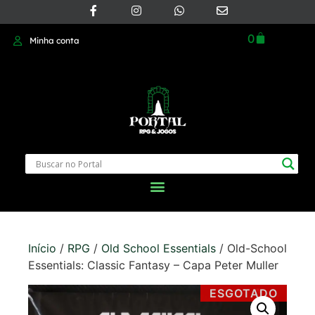
0
Minha conta
Início
/
RPG
/
Old School Essentials
/ Old-School
Essentials: Classic Fantasy – Capa Peter Muller
ESGOTADO