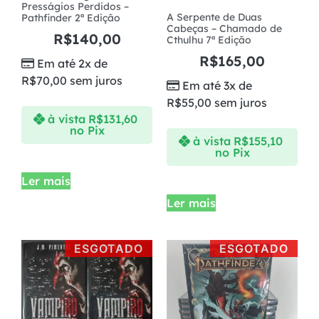
Presságios Perdidos –
A Serpente de Duas
Pathfinder 2ª Edição
Cabeças – Chamado de
R$
140,00
Cthulhu 7ª Edição
R$
165,00
Em até 2x de
R$
70,00
sem juros
Em até 3x de
R$
55,00
sem juros
à vista
R$
131,60
no Pix
à vista
R$
155,10
no Pix
Ler mais
Ler mais
ESGOTADO
ESGOTADO