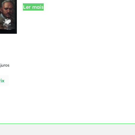
Ler mais
juros
ix