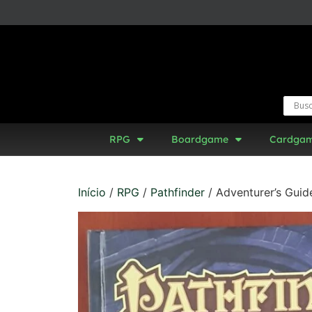
RPG
Boardgame
Cardga
Início
/
RPG
/
Pathfinder
/ Adventurer’s Guid