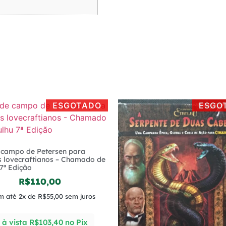
ESGOTADO
ESGO
 campo de Petersen para
s lovecraftianos – Chamado de
7ª Edição
R$
110,00
m até 2x de
R$
55,00
sem juros
à vista
R$
103,40
no Pix