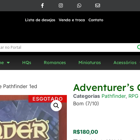
Lista de desejos
Venda e troca
Contato
me
HQs
Romances
Miniaturas
Acessórios
Adventurer’s 
e Pathfinder 1ed
Categorias
Pathfinder
,
RPG
ESGOTADO
Bom (7/10)
R$
180,00