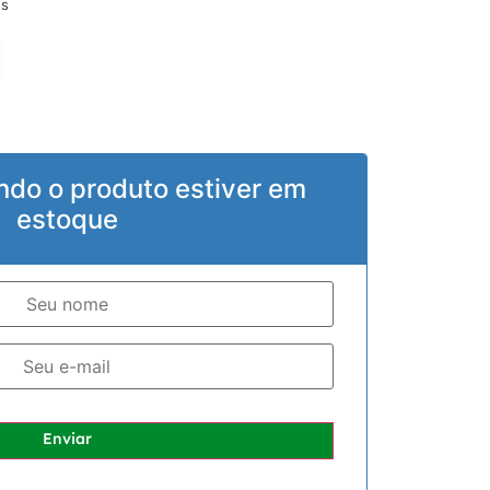
os
ndo o produto estiver em
estoque
Enviar