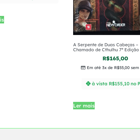
is
A Serpente de Duas Cabeças –
Chamado de Cthulhu 7ª Edição
R$
165,00
Em até 3x de
R$
55,00
sem 
à vista
R$
155,10
no P
Ler mais