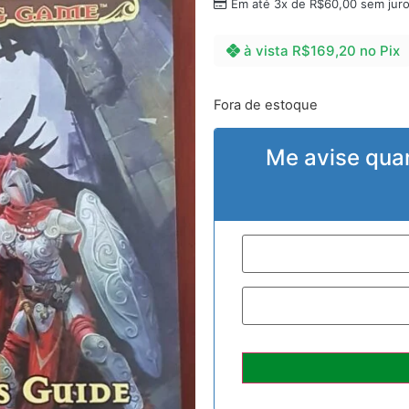
Em até 3x de
R$
60,00
sem jur
à vista
R$
169,20
no Pix
Fora de estoque
Me avise qua