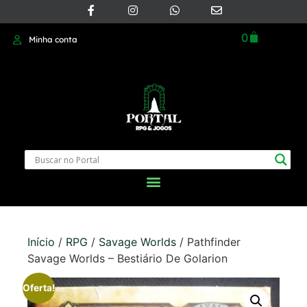
0
Minha conta
Início
/
RPG
/
Savage Worlds
/ Pathfinder
Savage Worlds – Bestiário De Golarion
Oferta!