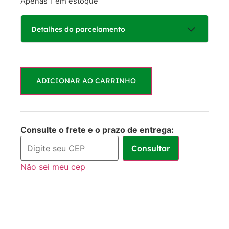
Apenas 1 em estoque
Detalhes do parcelamento
Parcelas:
ADICIONAR AO CARRINHO
1x de
R$
65,00
R$
65,00
sem juros
Consulte o frete e o prazo de entrega:
Consultar
Não sei meu cep