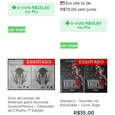
Em até 1x de
à vista
R$
131,60
R$
70,00
sem juros
no Pix
à vista
R$
65,80
no Pix
Ler mais
Ler mais
ESGOTADO
ESGOTADO
Guia de campo de
Vampiro – Sozinho na
Petersen para horrores
Escuridão – Livro Jogo
lovecraftianos – Chamado
de Cthulhu 7ª Edição
R$
35,00