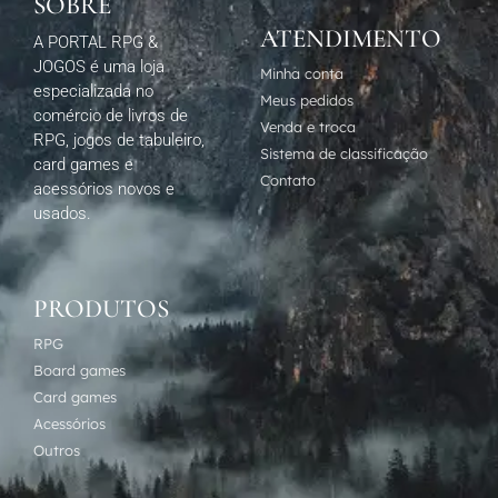
SOBRE
ATENDIMENTO
A PORTAL RPG &
JOGOS é uma loja
Minha conta
especializada no
Meus pedidos
comércio de livros de
Venda e troca
RPG, jogos de tabuleiro,
Sistema de classificação
card games e
Contato
acessórios novos e
usados.
PRODUTOS
RPG
Board games
Card games
Acessórios
Outros