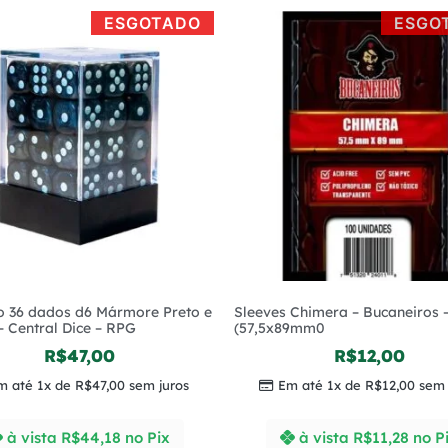
ESGOTADO
ESGO
o 36 dados d6 Mármore Preto e
Sleeves Chimera – Bucaneiros 
– Central Dice – RPG
(57,5x89mm0
R$
47,00
R$
12,00
m até 1x de
R$
47,00
sem juros
Em até 1x de
R$
12,00
sem 
à vista
R$
44,18
no Pix
à vista
R$
11,28
no P