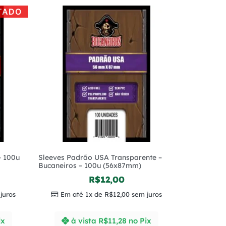
TADO
– 100u
Sleeves Padrão USA Transparente –
Bucaneiros – 100u (56x87mm)
R$
12,00
juros
Em até 1x de
R$
12,00
sem juros
ix
à vista
R$
11,28
no Pix