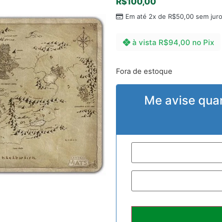
R$
100,00
Em até 2x de
R$
50,00
sem jur
à vista
R$
94,00
no Pix
Fora de estoque
Me avise qua