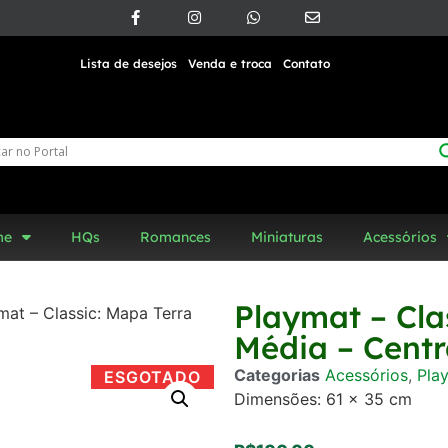
Lista de desejos
Venda e troca
Contato
me
HQs
Romances
Miniaturas
Acessórios
Playmat – Cla
mat – Classic: Mapa Terra
Média – Centr
Categorias
Acessórios
,
Pla
ESGOTADO
Dimensões: 61 x 35 cm