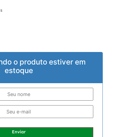
os
ndo o produto estiver em
estoque
Enviar