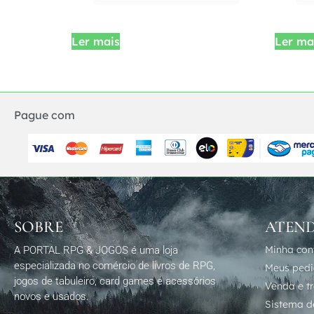
Ler mais
Ler ma
Pague com
SOBRE
ATEN
Minha con
A PORTAL RPG & JOGOS é uma loja
especializada no comércio de livros de RPG,
Meus ped
jogos de tabuleiro, card games e acessórios
Venda e t
novos e usados.
Sistema de