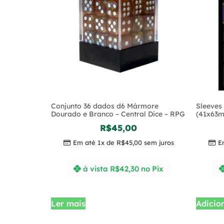
Conjunto 36 dados d6 Mármore
Sleeves
Dourado e Branco – Central Dice – RPG
(41x63
R$
45,00
Em até 1x de
R$
45,00
sem juros
E
à vista
R$
42,30
no Pix
Ler mais
Adicio