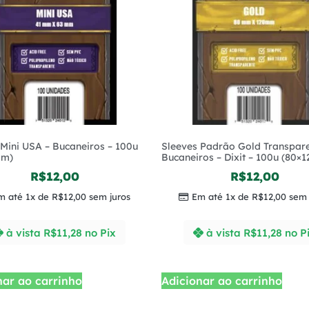
 Mini USA – Bucaneiros – 100u
Sleeves Padrão Gold Transpare
mm)
Bucaneiros – Dixit – 100u (80×1
R$
12,00
R$
12,00
m até 1x de
R$
12,00
sem juros
Em até 1x de
R$
12,00
sem 
à vista
R$
11,28
no Pix
à vista
R$
11,28
no P
nar ao carrinho
Adicionar ao carrinho