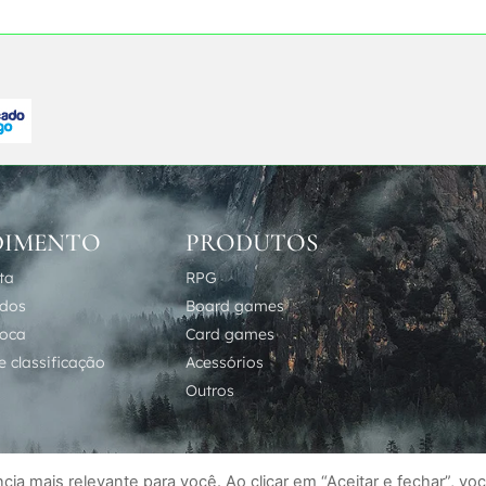
DIMENTO
PRODUTOS
ta
RPG
idos
Board games
roca
Card games
 classificação
Acessórios
Outros
ia mais relevante para você. Ao clicar em “Aceitar e fechar”, vo