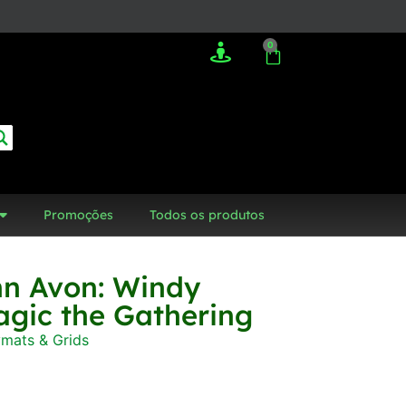
0
Promoções
Todos os produtos
hn Avon: Windy
gic the Gathering
ymats & Grids