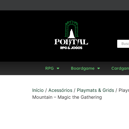
RPG
Boardgame
Cardga
Início
/
Acessórios
/
Playmats & Grids
/ Play
Mountain – Magic the Gathering