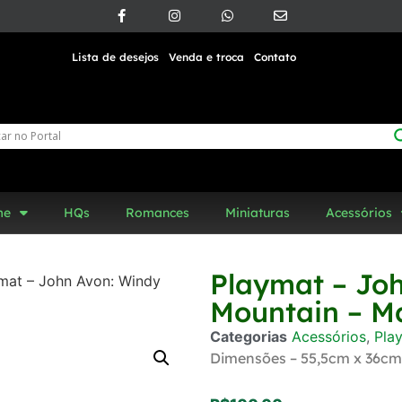
Lista de desejos
Venda e troca
Contato
me
HQs
Romances
Miniaturas
Acessórios
Playmat – Jo
mat – John Avon: Windy
Mountain – Ma
Categorias
Acessórios
,
Pla
Dimensões – 55,5cm x 36cm