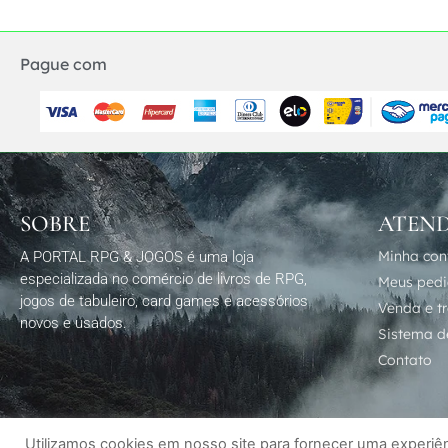
Pague com
SOBRE
ATEN
Minha con
A PORTAL RPG & JOGOS é uma loja
especializada no comércio de livros de RPG,
Meus ped
jogos de tabuleiro, card games e acessórios
Venda e t
novos e usados.
Sistema de
Contato
Utilizamos cookies em nosso site para fornecer uma experiênc