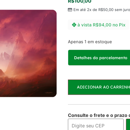
R$
100,00
Em até 2x de
R$
50,00
sem jur
à vista
R$
94,00
no Pix
Apenas 1 em estoque
Detalhes do parcelamento
Parcelas:
ADICIONAR AO CARRIN
1x de
R$
100,00
sem j
2x de
R$
50,00
sem ju
Consulte o frete e o prazo 