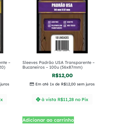
nte –
Sleeves Padrão USA Transparente –
20)
Bucaneiros – 100u (56x87mm)
R$
12,00
juros
Em até 1x de
R$
12,00
sem juros
ix
à vista
R$
11,28
no Pix
Adicionar ao carrinho