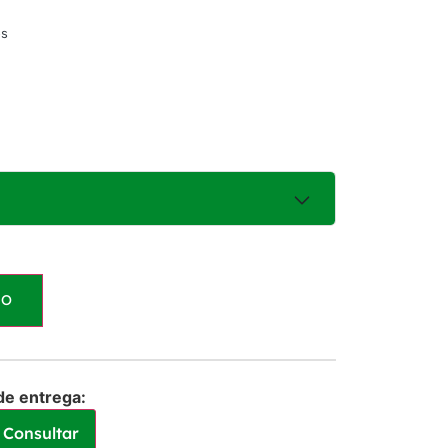
os
HO
uros
R$
100,00
ros
R$
100,00
de entrega:
Consultar